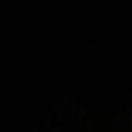
Корпорация туралы
Байланыс
Жарнама
ALTYN QOR
Редакция стандарты
Басты
Телехикаялар
Әл-Фараби
6-бөлім