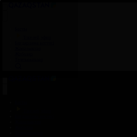
Басты
Тікелей эфир
Бағдарлама кестесі
Жаңалықтар
Жобалар
Телехикаялар
Басты
Тікелей эфир
Бағдарлама кестесі
Жаңалықтар
Жобалар
Телехикаялар