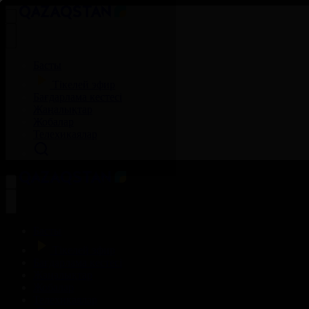
Басты
Тікелей эфир
Бағдарлама кестесі
Жаңалықтар
Жобалар
Телехикаялар
Басты
Тікелей эфир
Бағдарлама кестесі
Жаңалықтар
Жобалар
Телехикаялар