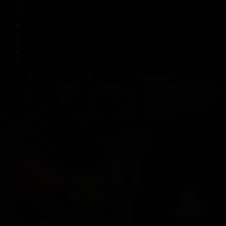
Корпорация туралы
Байланыс
Жарнама
ALTYN QOR
Редакция стандарты
Басты
Телехикаялар
Әл-Фараби
4-бөлім