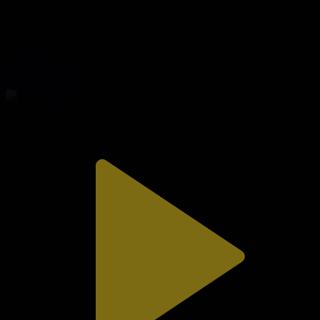
310-бөлім
Сезім мен серт
01.08.2026, 20:10