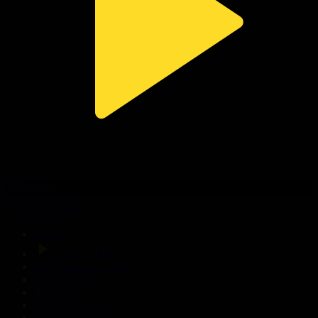
308-бөлім
Сезім мен серт
31.07.2026, 20:10
Басты
Тікелей эфир
Бағдарлама кестесі
Жаңалықтар
Жобалар
Телехикаялар
Мультсериалдар