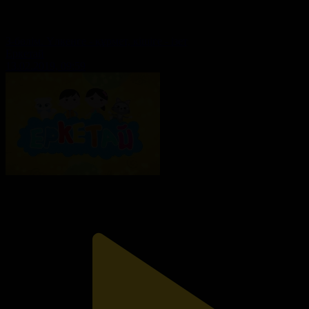
3-бөлім. Үлкенге - құрмет, кішіге - ізет
Еркетай
13.02.2019, 09:59