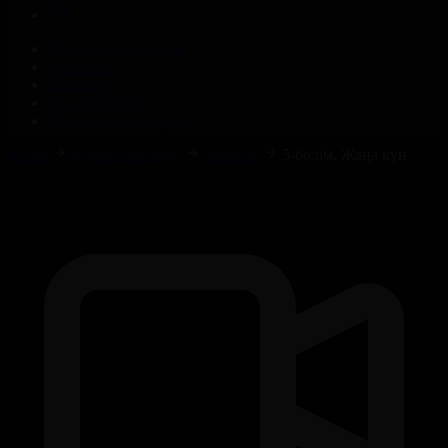
Корпорация туралы
Байланыс
Жарнама
ALTYN QOR
Редакция стандарты
Басты
Мультсериалдар
Еркетай
5-бөлім. Жаңа күн