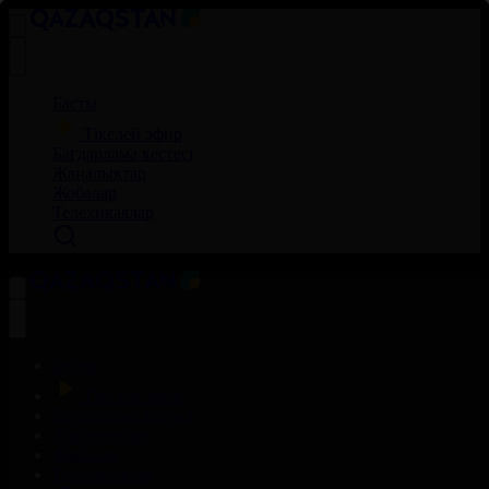
Басты
Тікелей эфир
Бағдарлама кестесі
Жаңалықтар
Жобалар
Телехикаялар
Басты
Тікелей эфир
Бағдарлама кестесі
Жаңалықтар
Жобалар
Телехикаялар