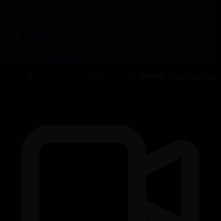
Корпорация туралы
Байланыс
Жарнама
ALTYN QOR
Редакция стандарты
Басты
Мультсериалдар
Еркетай
4-бөлім. Ұлдар-қыздар