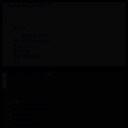
Басты
Тікелей эфир
Бағдарлама кестесі
Жаңалықтар
Жобалар
Телехикаялар
Басты
Тікелей эфир
Бағдарлама кестесі
Жаңалықтар
Жобалар
Телехикаялар