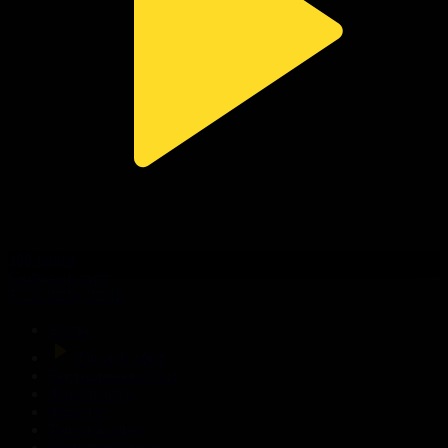
308-бөлім
Сезім мен серт
31.07.2026, 20:10
Басты
Тікелей эфир
Бағдарлама кестесі
Жаңалықтар
Жобалар
Телехикаялар
Мультсериалдар