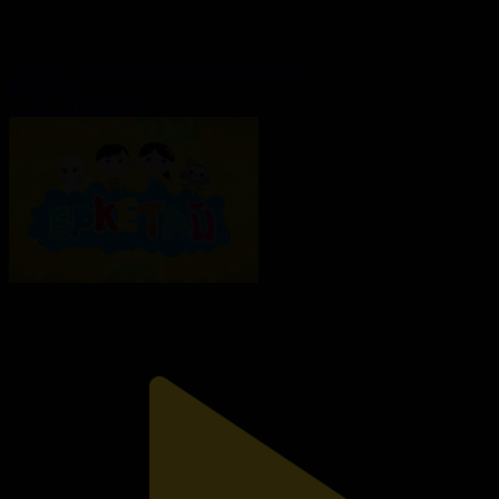
3-бөлім. Үлкенге - құрмет, кішіге - ізет
Еркетай
13.02.2019, 09:59