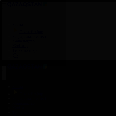
Басты
Тікелей эфир
Бағдарлама кестесі
Жаңалықтар
Жобалар
Телехикаялар
Басты
Тікелей эфир
Бағдарлама кестесі
Жаңалықтар
Жобалар
Телехикаялар