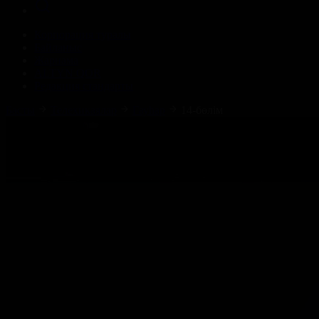
Корпорация туралы
Байланыс
Жарнама
ALTYN QOR
Редакция стандарты
Басты
Телехикаялар
Гауһар
14-бөлім