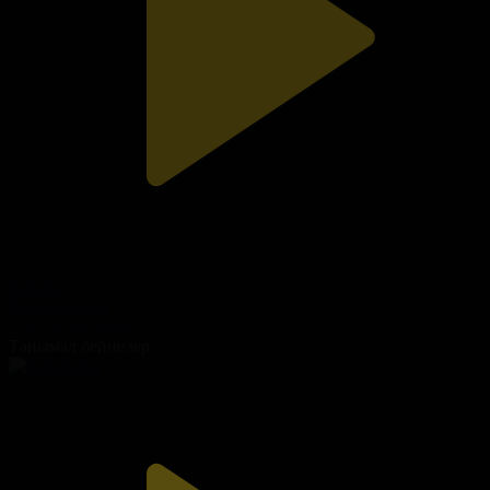
5-бөлім
Елдің баласы
11.11.2019, 18:20
Танымал бейнелер