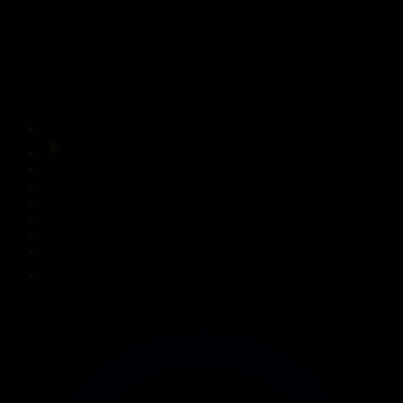
309-бөлім
Сезім мен серт
01.08.2026, 20:00
Басты
Тікелей эфир
Бағдарлама кестесі
Жаңалықтар
Жобалар
Телехикаялар
Мультсериалдар
Видеоархив