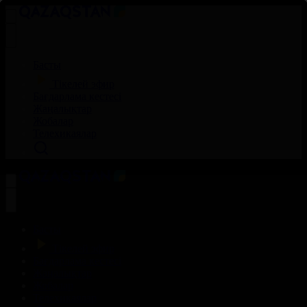
Басты
Тікелей эфир
Бағдарлама кестесі
Жаңалықтар
Жобалар
Телехикаялар
Басты
Тікелей эфир
Бағдарлама кестесі
Жаңалықтар
Жобалар
Телехикаялар