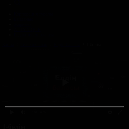
Корпорация туралы
Байланыс
Жарнама
ALTYN QOR
Редакция стандарты
Басты
Телехикаялар
Елдің баласы
1-бөлім
0:00
/ 0:00
1-бөлім