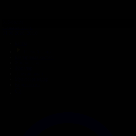
316-бөлім
Сезім мен серт
04.08.2026, 20:10
Басты
Тікелей эфир
Бағдарлама кестесі
Жаңалықтар
Жобалар
Телехикаялар
Мультсериалдар
Видеоархив