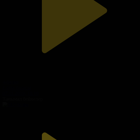
4-бөлім
Елдің баласы
07.11.2019, 18:10
Танымал бейнелер