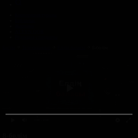
Корпорация туралы
Байланыс
Жарнама
ALTYN QOR
Редакция стандарты
Басты
Телехикаялар
Елдің баласы
8-бөлім
0:00
/ 0:00
8-бөлім