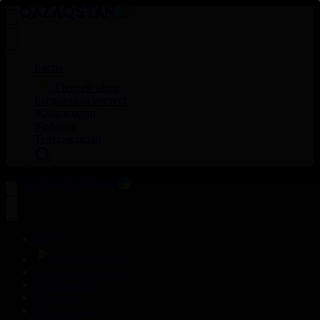
Басты
Тікелей эфир
Бағдарлама кестесі
Жаңалықтар
Жобалар
Телехикаялар
Басты
Тікелей эфир
Бағдарлама кестесі
Жаңалықтар
Жобалар
Телехикаялар