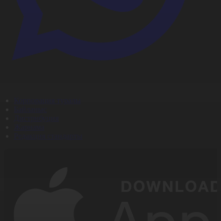
Корпорация туралы
Байланыс
Дистрибуция
Жарнама
Редакция стандарты