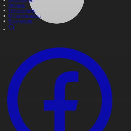
Жобалар
Телехикаялар
Мультсериалдар
Видеоархив