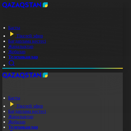
Басты
Тікелей эфир
Бағдарлама кестесі
Жаңалықтар
Жобалар
Телехикаялар
Басты
Тікелей эфир
Бағдарлама кестесі
Жаңалықтар
Жобалар
Телехикаялар