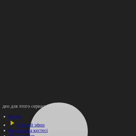
идео для этого сериала не найдены
Басты
Тікелей эфир
Бағдарлама кестесі
Жаңалықтар