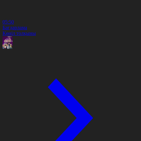
05:50
Бағдарлама
Көңіл толқыны