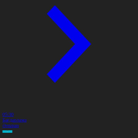
05:30
Бағдарлама
Әнұран