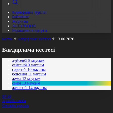
Корпорация туралы
Байланыс
Жарнама
ALTYN QOR
Редакция стандарты
Басты
Бағдарлама кестесі
13.06.2026
Бағдарлама кестесі
дүйсенбі
8 маусым
сейсенбі
9 маусым
сәрсенбі
10 маусым
бейсенбі
11 маусым
жұма
12 маусым
сенбі
13 маусым
жексенбі
14 маусым
07:50
Арнайы жоба
Онлайн қақпан