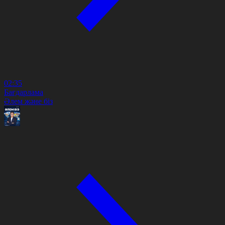
02:35
Бағдарлама
Әлем және біз