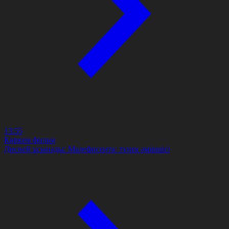
13:55
Көркем фильм
Дисней ұсынады: Малефисента: түнек әміршісі