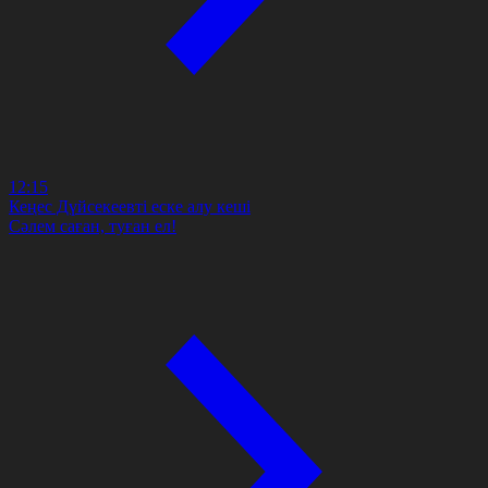
12:15
Кеңес Дүйсекеевті еске алу кеші
Сәлем саған, туған ел!