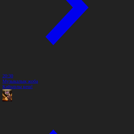
20:30
Музыкалық жоба
Қайырлы кеш!