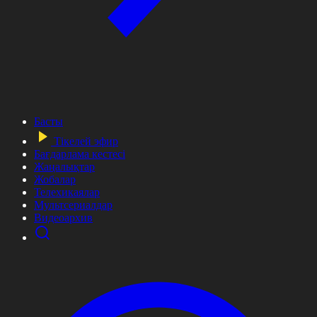
Басты
Тікелей эфир
Бағдарлама кестесі
Жаңалықтар
Жобалар
Телехикаялар
Мультсериалдар
Видеоархив