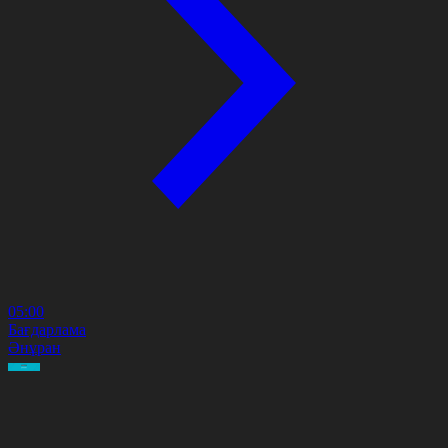
05:00
Бағдарлама
Әнұран