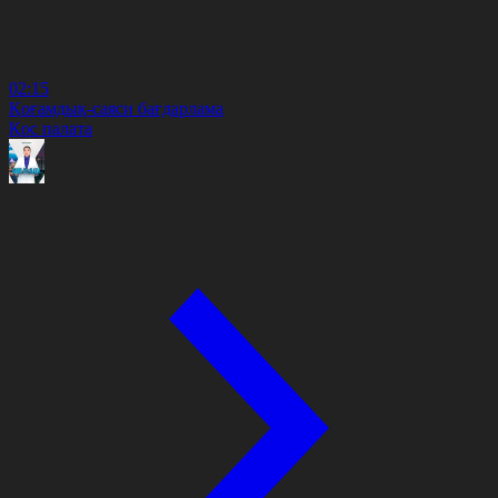
02:15
Қоғамдық-саяси бағдарлама
Қос палата