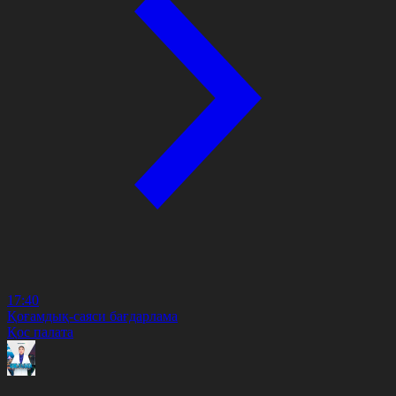
17:40
Қоғамдық-саяси бағдарлама
Қос палата