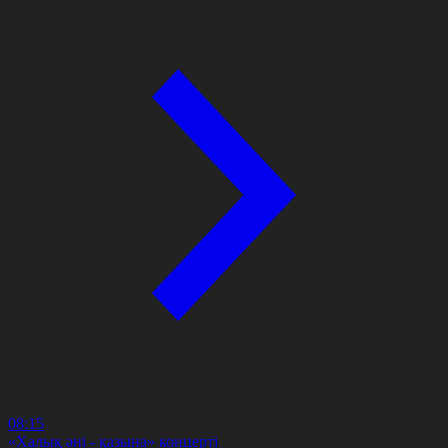
08:15
«Халық әні - қазына» концерті