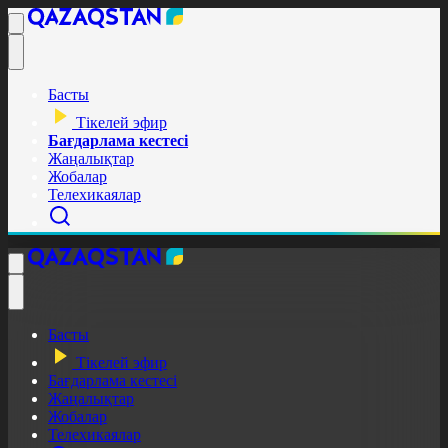
Басты
Тікелей эфир
Бағдарлама кестесі
Жаңалықтар
Жобалар
Телехикаялар
Басты
Тікелей эфир
Бағдарлама кестесі
Жаңалықтар
Жобалар
Телехикаялар