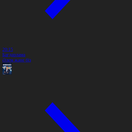
20:15
Бағдарлама
Әлем және біз