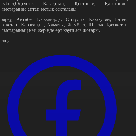
амбыл,Оңтүстік Қазақстан, Қостанай, Қарағанды
блыстарында аптап ыстық сақталады.
тырау, Ақтөбе, Қызылорда, Оңтүстік Қазақстан, Батыс
азақстан, Қарағанды, Алматы, Жамбыл, Шығыс Қазақстан
блыстарының кей жерінде өрт қаупі аса жоғары.
өлісу