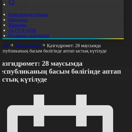
Корпорация туралы
Байланыс
Жарнама
ALTYN QOR
Редакция стандарты
асты
Жаңалықтар
Қазгидромет: 28 маусымда
еспубликаның басым бөлігінде аптап ыстық күтілуде
Қазгидромет: 28 маусымда
республиканың басым бөлігінде аптап
ыстық күтілуде