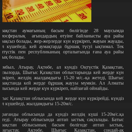
азақстан аумағының басым бөлігінде 28 маусымда
тмосфералық ағындардың өтуіне байланысты ауа райы
ұрақсыз болады, жер-жерлерде күн күркіреп, жауын жауады,
ел күшейеді, кей аумақтарда бұршақ түсуі ықтимал. Тек
олтүстік пен республиканың орталығында ғана ауа райы
шық болады.
амбыл, Атырау, Ақтөбе, ал күндіз Оңтүстік Қазақстан,
ызылорда, Шығыс Қазақстан облыстарында кей жерде күн
үркіреп, желдің жылдамдығы 15-20 м/с.-қа жетеді, Шығыс
азақстанда кей жерде бұршақ жаууы мүмкін. Ал Алматы
блысында кей жерде күн күркіреп, найзағай ойнайды.
атыс Қазақстан облысында кей жерде күн күркірейді, күндіз
ел күшейеді, жылдамдығы 15-20м/с.
арағанды облысында да күндіз желдің күші 15-20м/с.қа
етеді. Атырау облысында аптап ыстық сақталады. Батыс
азақстан облысының басым бөлігнде аптап ыстық.
аңғыстау, Ақтөбе, Шығыс Қазақстан, сондай-ақ