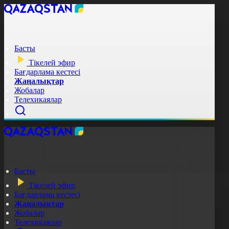
Басты
Тікелей эфир
Бағдарлама кестесі
Жаңалықтар
Жобалар
Телехикаялар
Басты
Тікелей эфир
Бағдарлама кестесі
Жаңалықтар
Жобалар
Телехикаялар