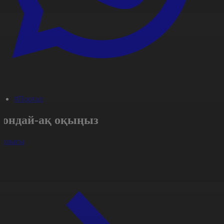
#Портал
Сондай-ақ оқыңыз
арлығы