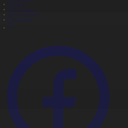
Жобалар
Телехикаялар
Мультсериалдар
Видеоархив