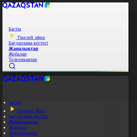
Басты
Тікелей эфир
Бағдарлама кестесі
Жаңалықтар
Жобалар
Телехикаялар
Басты
Тікелей эфир
Бағдарлама кестесі
Жаңалықтар
Жобалар
Телехикаялар