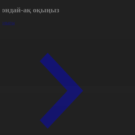
Сондай-ақ оқыңыз
арлығы