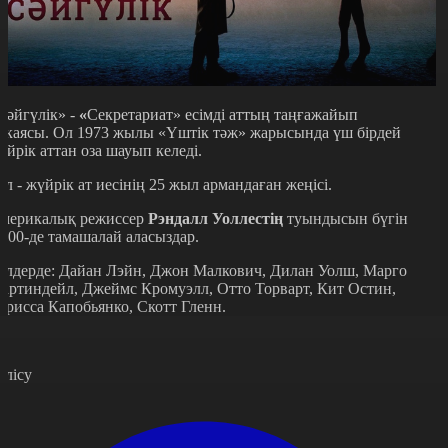
Сәйгүлік» -
«
Секретариат» есімді аттың таңғажайып
икаясы. Ол 1973 жылы «Үштік тәж» жарысында үш бірдей
үйрік аттан оза шауып келеді.
ұл - жүйрік ат иесінің 25 жыл армандаған жеңісі.
мерикалық режиссер
Рэндалл Уоллестің
туындысын бүгін
1.00-де тамашалай аласыздар.
өлдерде: Дайан Лэйн, Джон Малкович, Дилан Уолш, Марго
артиндейл, Джеймс Кромуэлл, Отто Торварт, Кит Остин,
арисса Капобьянко, Скотт Гленн.
өлісу