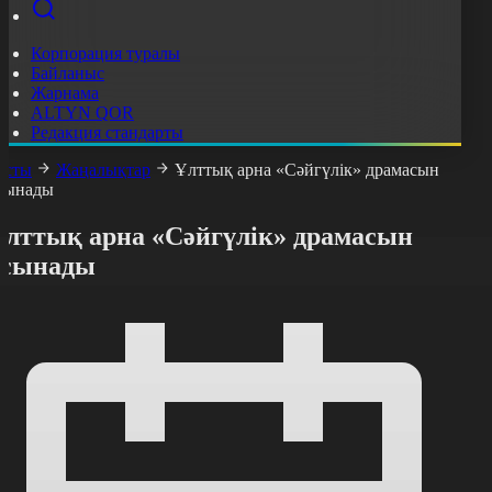
Корпорация туралы
Байланыс
Жарнама
ALTYN QOR
Редакция стандарты
асты
Жаңалықтар
Ұлттық арна «Сәйгүлік» драмасын
сынады
Ұлттық арна «Сәйгүлік» драмасын
ұсынады