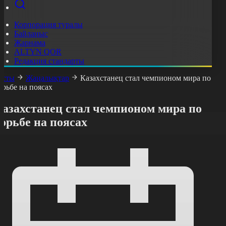
Корпорация туралы
Байланыс
Жарнама
ALTYN QOR
Редакция стандарты
асты
Жаңалықтар
Казахстанец стал чемпионом мира по
орьбе на поясах
Казахстанец стал чемпионом мира по
орьбе на поясах