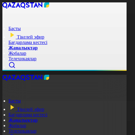
Басты
Тікелей эфир
Бағдарлама кестесі
Жаңалықтар
Жобалар
Телехикаялар
Басты
Тікелей эфир
Бағдарлама кестесі
Жаңалықтар
Жобалар
Телехикаялар