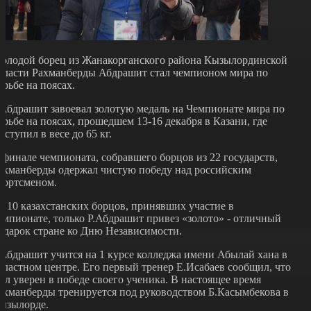
олодой борец из Жанакорганского района Кызылординской
бласти Рахманберды Абдрашит стал чемпионом мира по
орьбе на поясах.
.Абдрашит завоевал золотую медаль на Чемпионате мира по
орьбе на поясах, прошедшем 13-16 декабря в Казани, где
ыступил в весе до 65 кг.
 финале чемпионата, собравшего борцов из 22 государств,
ахманберды одержал чистую победу над российским
портсменом.
з 10 казахстанских борцов, принявших участие в
емпионате, только Р.Абдрашит привез «золото» - отличный
одарок стране ко Дню Независимости.
.Абдрашит учится на 1 курсе колледжа имени Абылай хана в
бластном центре. Его первый тренер Е.Исабаев сообщил, что
ыл уверен в победе своего ученика. В настоящее время
ахманберды тренируется под руководством Б.Касымбекова в
ызылорде.