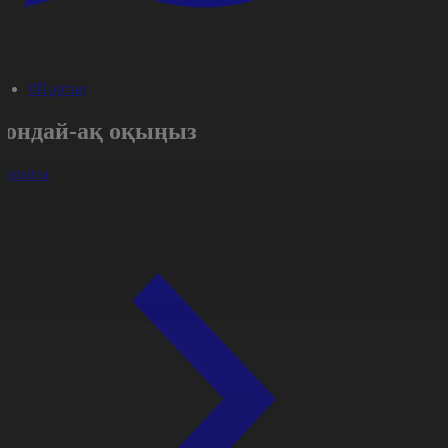
#Портал
Сондай-ақ оқыңыз
арлығы