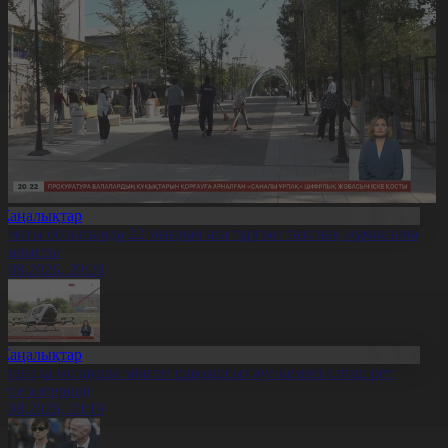
Жаңалықтар
лматы облысында 22 мыңнан аса тұрғын тазалық жұмысына
тсалысты
6.08.2026, 20:20
Жаңалықтар
станада жолаушы мінген ұшқышсыз әуе кемесі алғаш рет
уеге көтерілді
6.08.2026, 20:19