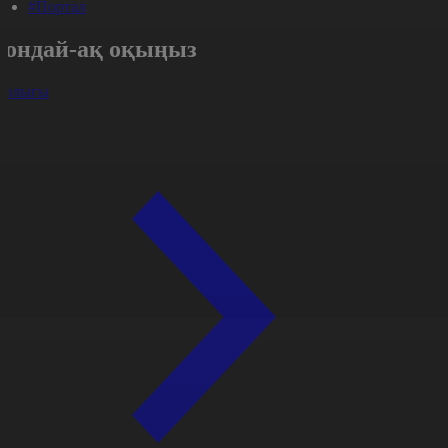
#Портал
Сондай-ақ оқыңыз
арлығы