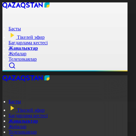
Басты
Тікелей эфир
Бағдарлама кестесі
Жаңалықтар
Жобалар
Телехикаялар
Басты
Тікелей эфир
Бағдарлама кестесі
Жаңалықтар
Жобалар
Телехикаялар