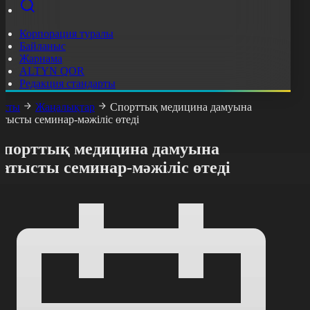
Корпорация туралы
Байланыс
Жарнама
ALTYN QOR
Редакция стандарты
асты
Жаңалықтар
Спорттық медицина дамуына
атысты семинар-мәжіліс өтеді
Спорттық медицина дамуына
атысты семинар-мәжіліс өтеді