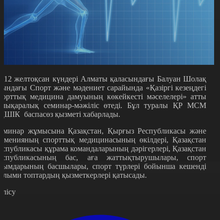
1-12 желтоқсан күндері Алматы қаласындағы Балуан Шолақ
тындағы Cпорт және мәдениет сарайында «Қазіргі кезеңдегі
порттық медицина дамуының көкейкесті мәселелері» атты
алықаралық семинар-мәжіліс өтеді. Бұл туралы ҚР МСМ
ДШІК баспасөз қызметі хабарлады.
еминар жұмысына Қазақстан, Қырғыз Республикасы және
рменияның спорттық медицинасының өкілдері, Қазақстан
еспубликасы құрама командаларының дәрігерлері, Қазақстан
еспубликасының бас, аға жаттықтырушылары, спорт
йымдарының басшылары, спорт түрлері бойынша кешенді
ылыми топтардың қызметкерлері қатысады.
өлісу