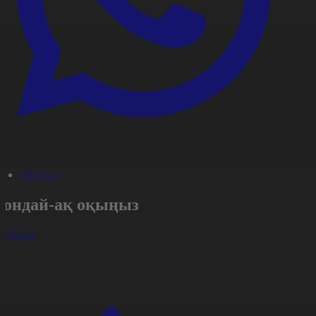
#Портал
Сондай-ақ оқыңыз
арлығы