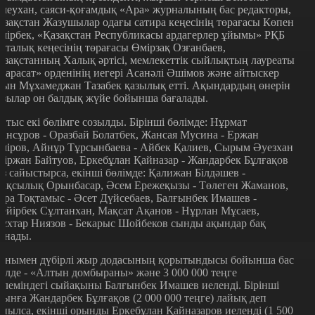
ілеухан, саяси-қоғамдық «Ара» журналының бас редакторы,
азақстан Жазушылар одағы сатира кеңесінің төрағасы Көпен
мірбек, «Қазақстан Республикасы ардагерлер ұйымы» РҚБ
рталық кеңесінің төрағасы Өмірзақ Озғанбаев,
азақстанның Халық әртісі, мемлекеттік сыйлықтың лауреаты
Парасат» орденінің иегері Асанәлі Әшімов және айтыскер
қын Мұхамеджан Тазабек қазылық етті. Ақындардың өнерін
азылар он балдық жүйе бойынша бағалады.
йтыс екі бөлімге созылды. Бірінші бөлімде: Нұрмат
ансұров - Оразбай Болатбек, Жансая Мусина - Ержан
міров, Айнұр Тұрсынбаева - Айбек Қалиев, Сырым Әуезхан
 Біржан Байтуов, Еркебұлан Қайназар - Жандарбек Бұлғақов
өз сайыстырса, екінші бөлімде: Қалижан Білдәшев -
ақсылық Орынбасар, Әсем Ережеқызы - Төлеген Жаманов,
ара Тоқтамыс - Әсет Дүйсебаев, Балғынбек Имашев -
ейірбек Сұлтанхан, Мақсат Ақанов - Нұрлан Мұсаев,
ұхтар Ниязов - Бекарыс Шойбеков сынды ақындар бақ
ынады.
онымен дүбірлі жыр додасының қорытындысы бойынша бас
үлде - «Алтын домбыраны» және 3 000 000 теңге
өлеміндегі сыйақыны Балғынбек Имашев иеленді. Бірінші
рынға Жандарбек Бұлғақов (2 000 000 теңге) лайық деп
анылса, екінші орынды Еркебұлан Қайназаров иеленді (1 500