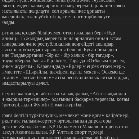
деясын, елдегі халықтар достығын, береке-бірлік пен саяси
ұрақтылықты жырлауға, сол арқылы жас ұрпақты
дамгершілік, отансүйгіштік қасиеттерге тәрбиелеуге
рналды.
артияның қолдау білдіруімен өткен жылдан бері «Нұр
танның» 15 жылдық мерейтойына арналған оннан астам
алықаралық және республикалық деңгейдегі ақындар
йтысының ұйымдастырылғаны белгілі. Бұған биылдың
зінде Талдықорғанда «Бір ел - бір халық - бір тағдыр»,
қтауда «Береке басы - бірлікте», Таразда «Отбасым тірегім,
таным жүрегім», Қарағандыда «Ерлерім еңбек еткен жер»,
ымкентте «Шырайлы, шежірелі құтты мекен», Өскеменде
Алтайым - алтын бесігім» атты республикалық айтыстардың
йымдастырылуы дәлел.
кі күнге жалғасқан айтысты халықаралық «Айтыс ақындар
ен жыршы-термешілер» одағының басқарма төрағасы, қоғам
айраткері, ақын Жүрсін Ерман жүргізді.
араға белгілі түркітанушы, мемлекет және қоғам қайраткері,
орқыт ата ғылыми-зерттеу орталығының директоры
ырзатай Жолдасбеков, ҚР Парламенті Мәжілісінің депутаты
разкүл Асанғазықызы, ҚР Ұлттық спорт түрлері
ауымдастығының президенті, жыршы-термеші Бекболат