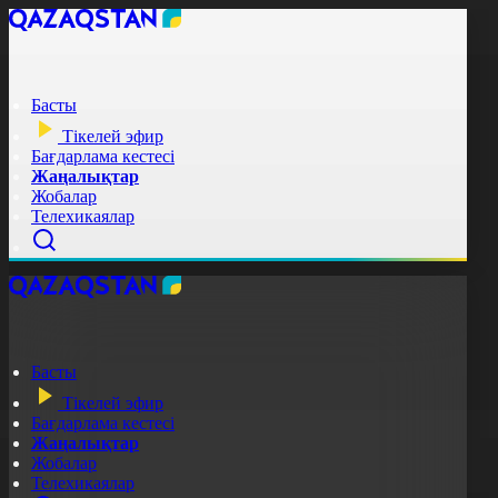
Басты
Тікелей эфир
Бағдарлама кестесі
Жаңалықтар
Жобалар
Телехикаялар
Басты
Тікелей эфир
Бағдарлама кестесі
Жаңалықтар
Жобалар
Телехикаялар