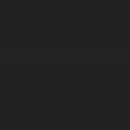
Корпорация туралы
Байланыс
Дистрибуция
Жарнама
Редакция стандарты