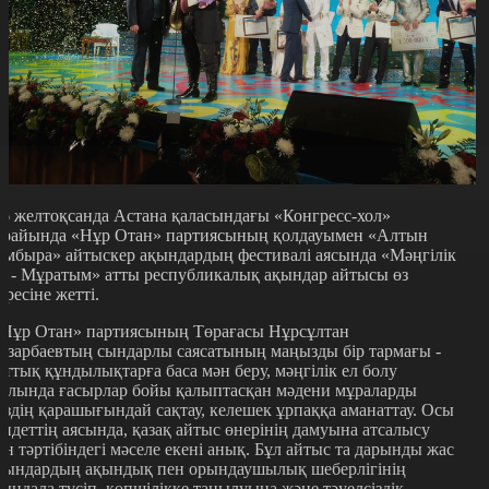
-6 желтоқсанда Астана қаласындағы «Конгресс-хол»
арайында «Нұр Отан» партиясының қолдауымен «Алтын
омбыра» айтыскер ақындардың фестивалі аясында «Мәңгілік
л - Мұратым» атты республикалық ақындар айтысы өз
әресіне жетті.
Нұр Отан» партиясының Төрағасы Нұрсұлтан
азарбаевтың сындарлы саясатының маңызды бір тармағы -
лттық құндылықтарға баса мән беру, мәңгілік ел болу
олында ғасырлар бойы қалыптасқан мәдени мұраларды
өздің қарашығындай сақтау, келешек ұрпаққа аманаттау. Осы
індеттің аясында, қазақ айтыс өнерінің дамуына атсалысу
үн тәртібіндегі мәселе екені анық. Бұл айтыс та дарынды жас
қындардың ақындық пен орындаушылық шеберлігінің
ыңдала түсіп, көпшілікке танылуына және тәуелсіздік