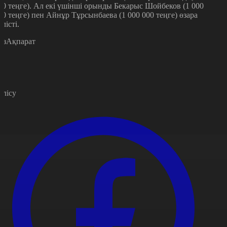
00 теңге). Ал екі үшінші орынды Бекарыс Шойбеков (1 000
00 теңге) пен Айнұр Тұрсынбаева (1 000 000 теңге) өзара
өлісті.
азАқпарат
өлісу