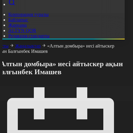
Корпорация туралы
Байланыс
Жарнама
ALTYN QOR
Редакция стандарты
асты
Жаңалықтар
«Алтын домбыра» иесі айтыскер
қын Балғынбек Имашев
«Алтын домбыра» иесі айтыскер ақын
Балғынбек Имашев