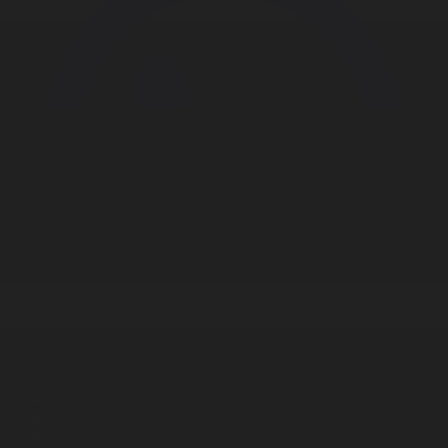
Корпорация туралы
Байланыс
Дистрибуция