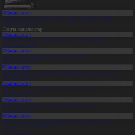
#Жаңалықтар
Құрылтай: Үгіт-насихат жұмыстары жалғасып жатыр
07.08.2026, 20:01
Соңғы жаңалықтар
#Жаңалықтар
Мерейлі отбасы – тәрбие мен дәстүр сабақтастығы
07.08.2026, 20:19
#Жаңалықтар
СҚО-да егін орағына әзірлік пысықталды
07.08.2026, 20:17
#Жаңалықтар
«Болашақ ойындары-2026»: 180 млн қаралым жиналды
07.08.2026, 20:15
#Жаңалықтар
Ақкерегешың – ақ жартасқа қашалған тарих
07.08.2026, 20:14
#Жаңалықтар
Биыл тұзды көлдерде 6 адам қайтыс болған
07.08.2026, 20:13
#Жаңалықтар
Президент солтүстіктегі тұрғындарды облыстың 90
жылдығымен құттықтады
07.08.2026, 20:11