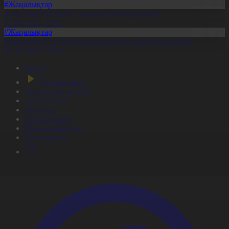
#Жаңалықтар
Жаңа Конституция – жарқын болашақ кепілі
07.08.2026, 20:11
#Жаңалықтар
Құрылтай: Үгіт-насихат жұмыстары жалғасып жатыр
07.08.2026, 20:01
Басты
Тікелей эфир
Бағдарлама кестесі
Жаңалықтар
Жобалар
Телехикаялар
Мультсериалдар
Видеоархив