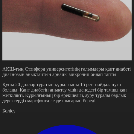
АҚШ-тың Стэнфорд университетінің ғалымдары қант диабеті
диагнозын анықтайтын арнайы микрочип ойлап тапты.
Құны 20 доллар тұратын құрылғыны 15 рет пайдалануға
болады. Қант диабетін анықтау үшін денедегі бір тамшы қан
жеткілікті. Құрылғының бір ерекшелігі, ауру туралы барлық
деректерді смартфонға лезде шығарып береді.
Бөлісу