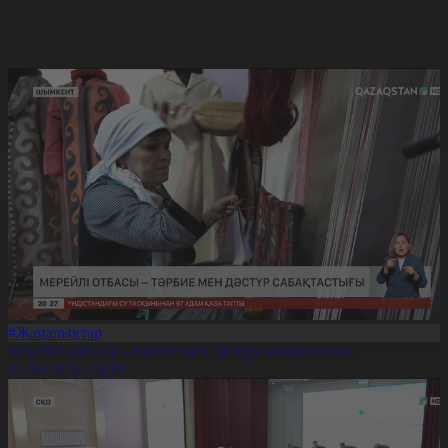
#Жаңалықтар
Мерейлі отбасы – тәрбие мен дәстүр сабақтастығы
07.08.2026, 20:19