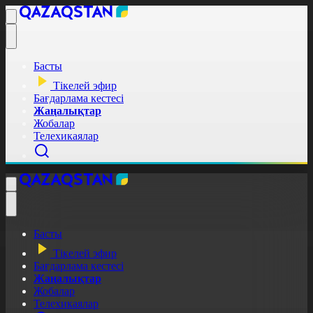
Басты
Тікелей эфир
Бағдарлама кестесі
Жаңалықтар
Жобалар
Телехикаялар
Басты
Тікелей эфир
Бағдарлама кестесі
Жаңалықтар
Жобалар
Телехикаялар