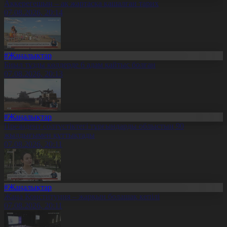
Ақкерегешың – ақ жартасқа қашалған тарих
07.08.2026, 20:14
#Жаңалықтар
Биыл тұзды көлдерде 6 адам қайтыс болған
07.08.2026, 20:13
#Жаңалықтар
Президент солтүстіктегі тұрғындарды облыстың 90
жылдығымен құттықтады
07.08.2026, 20:11
#Жаңалықтар
Жаңа Конституция – жарқын болашақ кепілі
07.08.2026, 20:11