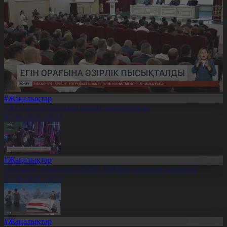
#Жаңалықтар
СҚО-да егін орағына әзірлік пысықталды
07.08.2026, 20:17
#Жаңалықтар
«Болашақ ойындары-2026»: 180 млн қаралым жиналды
07.08.2026, 20:15
#Жаңалықтар