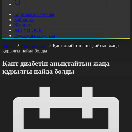
Корпорация туралы
Байланыс
Жарнама
ALTYN QOR
Редакция стандарты
Басты
Жаңалықтар
Қант диабетін анықтайтын жаңа
құрылғы пайда болды
Қант диабетін анықтайтын жаңа
құрылғы пайда болды