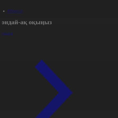
#Портал
Сондай-ақ оқыңыз
арлығы