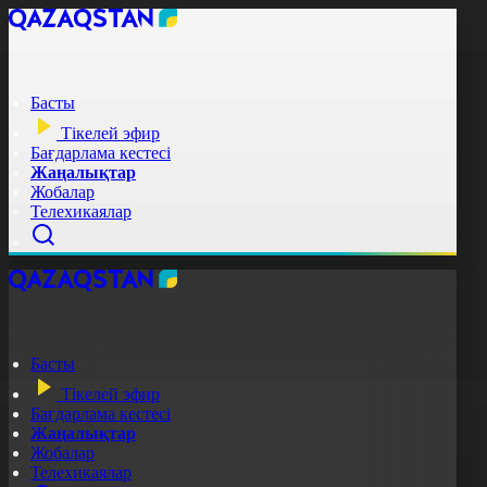
Басты
Тікелей эфир
Бағдарлама кестесі
Жаңалықтар
Жобалар
Телехикаялар
Басты
Тікелей эфир
Бағдарлама кестесі
Жаңалықтар
Жобалар
Телехикаялар