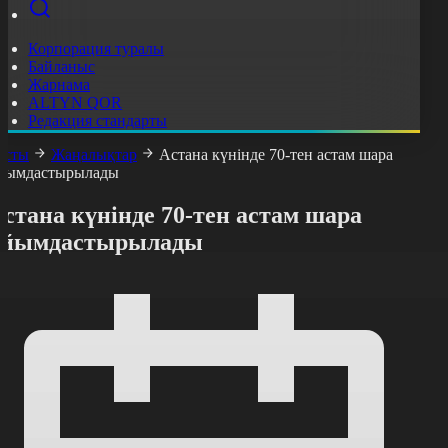
Корпорация туралы
Байланыс
Жарнама
ALTYN QOR
Редакция стандарты
асты
Жаңалықтар
Астана күнінде 70-тен астам шара
йымдастырылады
стана күнінде 70-тен астам шара
ұйымдастырылады