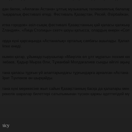
ұдан бөлек, «Аялаған Астана» ұлтық музыкалық телевизиялық балалар
алықаралық фестивалі өтеді. Фестиваль Қазақстан, Ресей, Әзірбайжан
Битва городов» әзіл-сықақ фестивалі Қазақстанның қай қаласы қалжыңн
KZландия», «Лица Столицы» скетч шоуы қатысса, олардың өнерін «Come
лорда күні қарсаңында «Астаналық» орталық саябағы ашылады. Қалалық
ейіпке енеді.
онымен қатар, ұйымадстырушылар «Мәңгілік ел ұлт мұраты» поэзия кеші
лімбаев, Қадыр Мырза Әли, Тұманбай Молдағалиев сынды әйгілі ақын
стана қаласы тұрғын үй алаптарындағы тұрғындарға арналған «Астана ш
айрат Түнтеков ән шырқайды.
стана күні мерекесіне жыл сайын Қазақстанның басқа да қалалары мен т
ерекелік шаралар билеттері сатылымынан түскен қаржы әдеттегідей мүг
өлісу