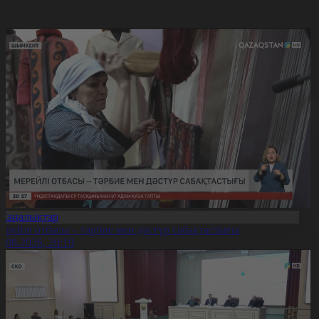
Жаңалықтар
ерейлі отбасы – тәрбие мен дәстүр сабақтастығы
7.08.2026, 20:19