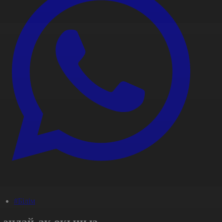
#Білім
Сондай-ақ оқыңыз