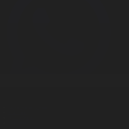
Корпорация туралы
Байланыс
Дистрибуция
Жарнама
Редакция стандарты