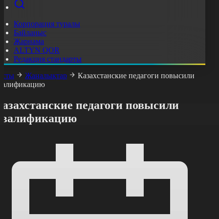
Корпорация туралы
Байланыс
Жарнама
ALTYN QOR
Редакция стандарты
асты
Жаңалықтар
Казахстанские педагоги повысили
валификацию
Казахстанские педагоги повысили
квалификацию