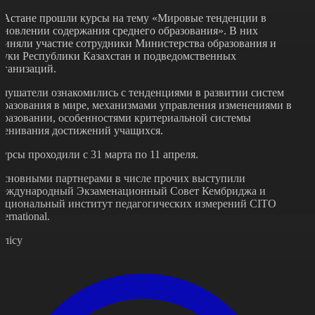
 Астане прошли курсы на тему «Мировые тенденции в
бновлении содержания среднего образования». В них
риняли участие сотрудники Министерства образования и
ауки Республики Казахстан и подведомственных
рганизаций.
лушатели ознакомились с тенденциями в развитии систем
бразования в мире, механизмами управления изменениями в
бразовании, особенностями критериальной системы
ценивания достижений учащихся.
урсы проходили с 31 марта по 11 апреля.
сновными партнерами в числе прочих выступили
еждународный Экзаменационный Совет Кембриджа и
ациональный институт педагогических измерений СITO
ternational.
өлісу