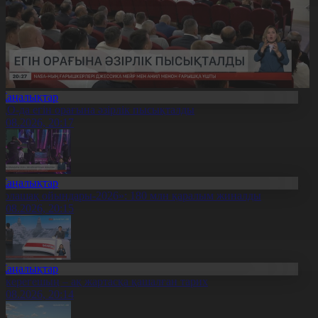
Жаңалықтар
ҚО-да егін орағына әзірлік пысықталды
7.08.2026, 20:17
Жаңалықтар
Болашақ ойындары-2026»: 180 млн қаралым жиналды
7.08.2026, 20:15
Жаңалықтар
қкерегешың – ақ жартасқа қашалған тарих
7.08.2026, 20:14