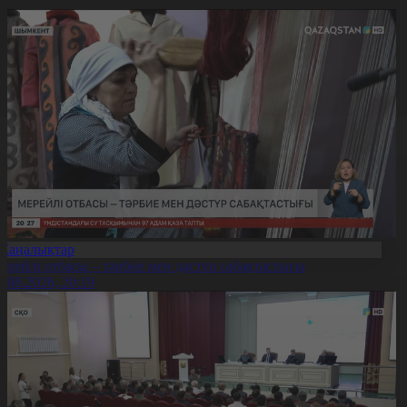
Жаңалықтар
ерейлі отбасы – тәрбие мен дәстүр сабақтастығы
7.08.2026, 20:19