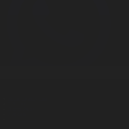
Корпорация туралы
Байланыс
Дистрибуция
Жарнама
Редакция стандарты