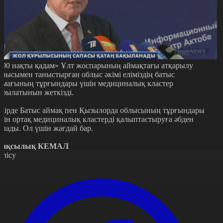
100 нақты қадам» Ұлт жоспарының аймақтағы атқарылу
арысымен таныстырған облыс әкімі еліміздің батыс
ймағының тұрғындары үшін медициналық кластер
ұрылатынын жеткізді.
ңірде Батыс аймақ пен Қызылорда облысының тұрғындары
шін ортақ медициналық кластерді қалыптастыруға әбден
олады. Ол үшін жағдай бар.
ақсылық КЕМАЛ
өлісу