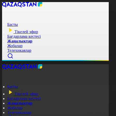
Басты
Тікелей эфир
Бағдарлама кестесі
Жаңалықтар
Жобалар
Телехикаялар
Басты
Тікелей эфир
Бағдарлама кестесі
Жаңалықтар
Жобалар
Телехикаялар