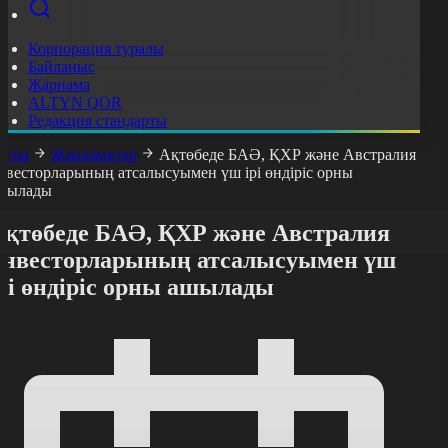
Корпорация туралы
Байланыс
Жарнама
ALTYN QOR
Редакция стандарты
асты
Жаңалықтар
Ақтөбеде БАӘ, ҚХР және Австралия
нвесторларының атсалысуымен үш ірі өндіріс орны
шылады
Ақтөбеде БАӘ, ҚХР және Австралия
инвесторларының атсалысуымен үш
рі өндіріс орны ашылады