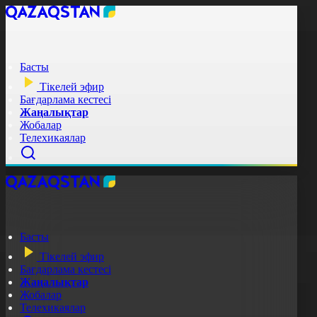
Басты
Тікелей эфир
Бағдарлама кестесі
Жаңалықтар
Жобалар
Телехикаялар
Басты
Тікелей эфир
Бағдарлама кестесі
Жаңалықтар
Жобалар
Телехикаялар