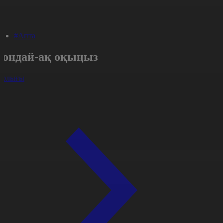
#Апта
Сондай-ақ оқыңыз
арлығы