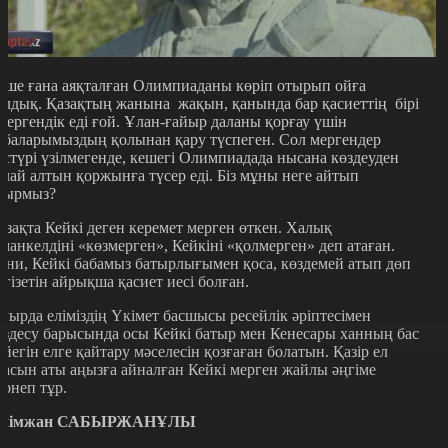
еше ғана аяқталған Олимпиаданы көріп отырып ойға
алдық. Қазақтың жанына жақын, қанында бар қасиеттің бірі
 мергендік еді ғой. Ұлан-ғайыр даланы қорғау үшін
абаларымыздың қолынан қару түспеген. Сол мергендер
әстүрі үзілмегенде, кешегі Олимпиадада нысана көздеуден
алай алтын қоржынға түсер еді. Біз мұны неге айтып
тырмыз?
азақта Кейкі деген керемет мерген өткен. Халық
манкелдіні «көзмерген», Кейкіні «қолмерген» деп атаған.
ғни, Кейкі бабамыз батырлығымен қоса, көздемей атып дөп
игізетін айрықша қасиет иесі болған.
уырда еліміздің Үкімет басшысы ресейлік әріптесімен
ездесу барысында осы Кейкі батыр мен Кенесары ханның бас
үйегін елге қайтару мәселесін қозғаған болатын. Қазір ел
расын аты аңызға айналған Кейкі мерген жайлы әңгіме
ернеп тұр.
лімжан САБЫРЖАНҰЛЫ