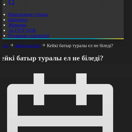
Корпорация туралы
Байланыс
Жарнама
ALTYN QOR
Редакция стандарты
асты
Жаңалықтар
Кейкі батыр туралы ел не біледі?
ейкі батыр туралы ел не біледі?