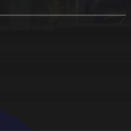
ысы бар деген айып тақты.