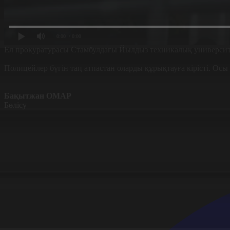
0:00
/ 0:00
Ел прокуратурасы Стамбулдағы Йылдыз техникалық университ
Полицейлер бүгін таң атпастан оларды құрықтауға кірісті. Осы 
Бақытжан ОМАР
Бөлісу