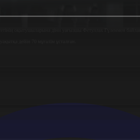
етінің оқытушыларына діни уағызшы Фетуллах Гүленмен байлан
уақытқа дейін 70 мұғалім ұсталған.