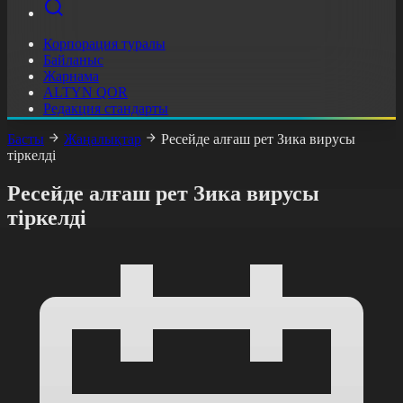
Корпорация туралы
Байланыс
Жарнама
ALTYN QOR
Редакция стандарты
Басты
Жаңалықтар
Ресейде алғаш рет Зика вирусы
тіркелді
Ресейде алғаш рет Зика вирусы
тіркелді