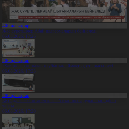
#Жаңалықтар
Жас суретшілер Абай шығармаларын бейнеледі
06.08.2026, 17:26
#Жаңалықтар
«Sarap» сарапшылар клубының аймақтық отырысы өтті
06.08.2026, 17:23
#Жаңалықтар
БҚО-да жас стартапер қағаз басып шығарудың тың әдісін
тапты
06.08.2026, 17:20