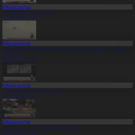
#Жаңалықтар
Ел жаңалықтарына шолу
06.08.2026, 17:18
#Жаңалықтар
Ұлыбританияда кейуана ұшақтың қанатына шығып, рекорд
жаңартты
06.08.2026, 17:17
#Жаңалықтар
Зымыран бөлшегі айға құлады
06.08.2026, 17:17
#Жаңалықтар
Грузияда жаппай электр жарығы өшті
06.08.2026, 17:16