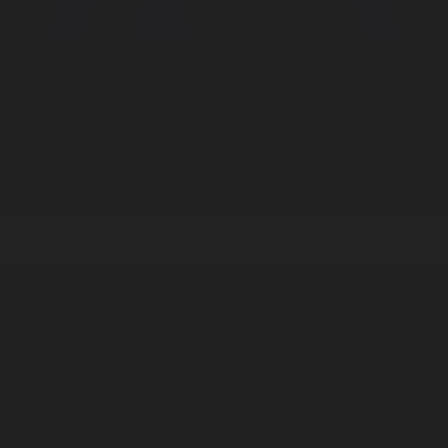
Корпорация туралы
Байланыс
Дистрибуция
Жарнама
Редакция стандарты