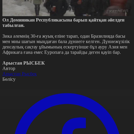
Ол Доминикан Республикасына барып қайтқан әйелден
табылған.
Зика әлемнің 30-ға жуық еліне тарап, одан Бразилияда басы
мен миы шағын мыңдаған бала дүниеге келген. Дүниежүзілік
денсаулық сақтау ұйымының ескертуінше бұл ауру Азия мен
Африкаға ғана емес Еуропаға да тарайды деген қауіп бар.
Арыстан РЫСБЕК
Автор
Арыстан Рысбек
Бөлісу