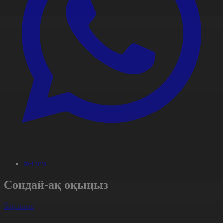
#Әлем
Сондай-ақ оқыңыз
Барлығы