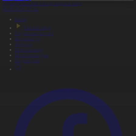
Грузияда жаппай электр жарығы өшті
06.08.2026, 17:16
Басты
Тікелей эфир
Бағдарлама кестесі
Жаңалықтар
Жобалар
Телехикаялар
Мультсериалдар
Видеоархив