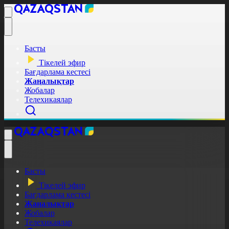
Басты
Тікелей эфир
Бағдарлама кестесі
Жаңалықтар
Жобалар
Телехикаялар
Басты
Тікелей эфир
Бағдарлама кестесі
Жаңалықтар
Жобалар
Телехикаялар