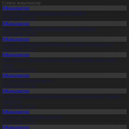
Соңғы жаңалықтар
#Жаңалықтар
Абай облысында тазалыққа талап күшейді
06.08.2026, 17:26
#Жаңалықтар
Жас суретшілер Абай шығармаларын бейнеледі
06.08.2026, 17:26
#Жаңалықтар
«Sarap» сарапшылар клубының аймақтық отырысы өтті
06.08.2026, 17:23
#Жаңалықтар
БҚО-да жас стартапер қағаз басып шығарудың тың әдісін
тапты
06.08.2026, 17:20
#Жаңалықтар
Ел жаңалықтарына шолу
06.08.2026, 17:18
#Жаңалықтар
Ұлыбританияда кейуана ұшақтың қанатына шығып, рекорд
жаңартты
06.08.2026, 17:17
#Жаңалықтар
Зымыран бөлшегі айға құлады
06.08.2026, 17:17
#Жаңалықтар