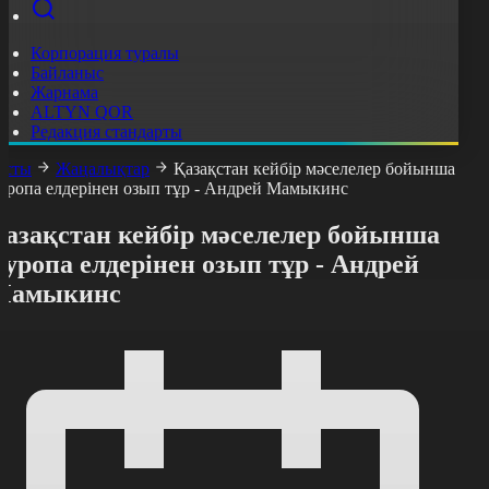
Корпорация туралы
Байланыс
Жарнама
ALTYN QOR
Редакция стандарты
асты
Жаңалықтар
Қазақстан кейбір мәселелер бойынша
уропа елдерінен озып тұр - Андрей Мамыкинс
Қазақстан кейбір мәселелер бойынша
уропа елдерінен озып тұр - Андрей
Мамыкинс