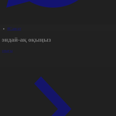
#Саясат
Сондай-ақ оқыңыз
арлығы