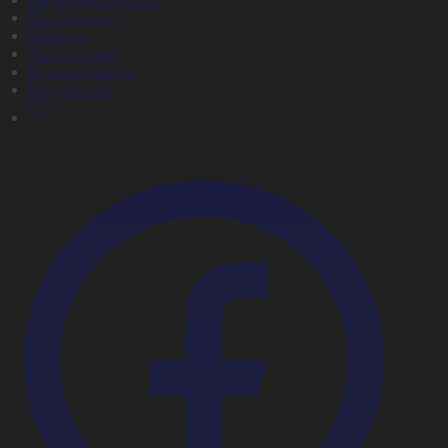
Жаңалықтар
Жобалар
Телехикаялар
Мультсериалдар
Видеоархив