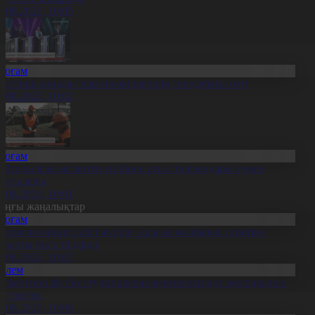
6.08.2026, 10:05
Қоғам
Жетінші арнада» партия өкілдерінің теледебаты өтті
6.08.2026, 10:02
Қоғам
айтарылған активтер есебінен ауыл тұрғындары сумен
амтылады
6.08.2026, 10:01
оңғы жаңалықтар
Қоғам
кология министрлігі желіде тараған жолбарыс суретіне
атысты пікір білдірді
6.08.2026, 10:07
Әлем
нфантино футбол турнирлерін жекешелендіру жоспарынан
ас тартты
6.08.2026, 10:06