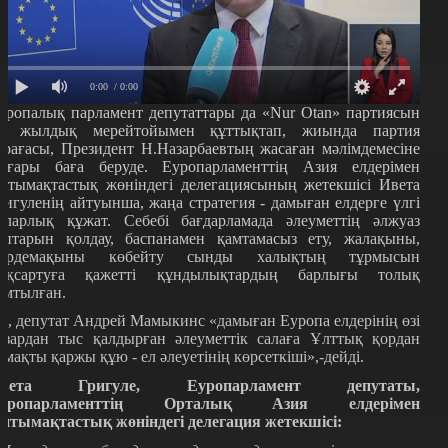
0:00
/ 0:00
уропалық парламент депутаттары да «Nur Otan» партиясын
0 жылдық мерейтойымен құттықтап, жиында партия
өрағасы, Президент Н.Назарбаевтың жасаған мәлімдемесіне
оғары баға беруде. Еуропарламенттің Азия елдерімен
нтымақтастық жөніндегі делегациясының жетекшісі Ивета
ригуленің айтуынша, жаңа стратегия - дамыған елдерге үлгі
оларлық құжат. Себебі бағдарламада әлеуметтің әлжуаз
оптарын қолдау, баспанамен қамтамасыз ету, жалақыны,
әрдемақыны көбейту сынды халықтың тұрмысын
ақсартуға қажетті құндылықтардың барлығы толық
амтылған.
л, депутат Андрей Мамыкинс «дамыған Еуропа елдерінің өзі
азардан тыс қалдырған әлеуметтік салаға Ұлттық қордан
омақты қаржы құю - ел әлеуетінің көрсеткіші»,-дейді.
вета Григуле, Еуропарламент депутаты,
уропарламенттің Орталық Азия елдерімен
нтымақтастық жөніндегі делегация жетекшісі: