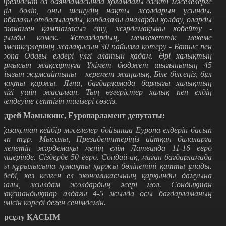
 Президент өз баяндамасында қоғамдағы өзекті мәселелерге
өңіл бөліп, оны шешудің нақты жолдарын ұсынды.
өпбалалы отбасыларды, көпбалалы аналарды қолдау, оларды
аспанамен қамтамасыз ету, жәрдемақыны көбейту -
уқымды көмек. Ұстаздардың, мемлекеттік мекеме
ызметкерлерінің жалақысын 30 пайызға көтеру - Батыс пен
уропа Одағы елдері үлгі алатын қадам. Әрі халықтың
ұрмысын жақсартуға Үкімет бюджет шығынының 45
айызын жұмсайтыны – керемет жаңалық, Біле білсеңіз, бұл
омақты қаржы. Яғни, бағдарламада барлығы халықтың
гілігі үшін жасалған. Тың өзгерістер халық пен елдің
ркендеуіне септігін тигізері сөзсіз.
ндрей Мамыкинс, Еуропарламент депутаты:
 Қазақстан кейбір мәселелер бойынша Еуропа елдерін басып
зып тұр. Мысалы, Президенттеріңіз айтқан балаларға
өленетін жәрдемақы менің елім Латвияда 11-16 евро
өлшерінде. Сіздерде 50 евро. Сондай-ақ, маған бағдарламада
ол құрылысына қомақты қаржы бөлінетіні қатты ұнады.
ебебі, кез келген ел экономикасының қарқынды дамуына
апалы, жылдам жолдардың әсері мол. Сондықтан
азақстандықтар алдағы 4-5 жылда осы бағдарламаның
емісін көреді деген сенімдемін.
ұрсұлу ҚАСЫМ