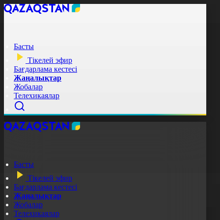
Басты
Тікелей эфир
Бағдарлама кестесі
Жаңалықтар
Жобалар
Телехикаялар
Басты
Тікелей эфир
Бағдарлама кестесі
Жаңалықтар
Жобалар
Телехикаялар