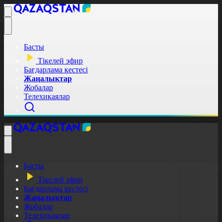
Басты
Тікелей эфир
Бағдарлама кестесі
Жаңалықтар
Жобалар
Телехикаялар
Басты
Тікелей эфир
Бағдарлама кестесі
Жаңалықтар
Жобалар
Телехикаялар