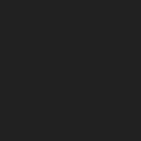
Корпорация туралы
Байланыс
Дистрибуция
Жарнама
Редакция стандарты