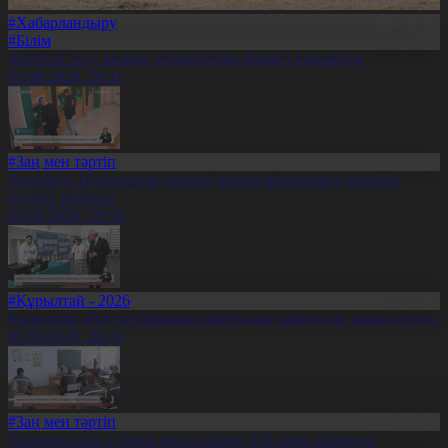
#Хабарландыру
#Білім
ЖОО-ға түсу кезінде волонтерлік қызмет ескеріледі
05.08.2026, 20:11
#Заң мен тәртіп
Ақтөбеде 10 миллион теңгені заңсыз айналымға енгізген
күдікті ұсталды
05.08.2026, 20:10
#Құрылтай - 2026
Құрылтай депутаттарының сайлауына дайындық пысықталды
05.08.2026, 20:10
#Заң мен тәртіп
Рақымшылық туралы заңға сәйкес 620 адам түрмеден