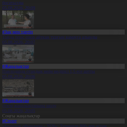
босатылды
05.08.2026, 20:09
#Заң мен тәртіп
Тойда теріс пікір айтқан тұрғын қамауға алынды
05.08.2026, 20:07
#Жаңалықтар
Павлодарда отандық өнім өндірісі 1,5 есе артты
05.08.2026, 20:06
#Жаңалықтар
Әлем жаңалықтарына шолу
05.08.2026, 20:05
Соңғы жаңалықтар
#Спорт
«Болашақ ойындары - 2026»: Турнирде 800-ден астам