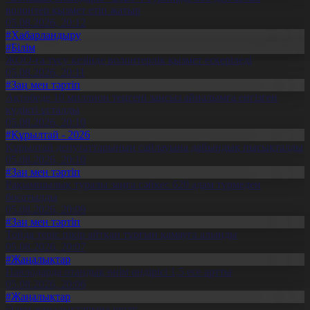
волонтер қызмет етіп жатыр
05.08.2026, 20:12
#Хабарландыру
#Білім
ЖОО-ға түсу кезінде волонтерлік қызмет ескеріледі
05.08.2026, 20:11
#Заң мен тәртіп
Ақтөбеде 10 миллион теңгені заңсыз айналымға енгізген
күдікті ұсталды
05.08.2026, 20:10
#Құрылтай - 2026
Құрылтай депутаттарының сайлауына дайындық пысықталды
05.08.2026, 20:10
#Заң мен тәртіп
Рақымшылық туралы заңға сәйкес 620 адам түрмеден
босатылды
05.08.2026, 20:09
#Заң мен тәртіп
Тойда теріс пікір айтқан тұрғын қамауға алынды
05.08.2026, 20:07
#Жаңалықтар
Павлодарда отандық өнім өндірісі 1,5 есе артты
05.08.2026, 20:06
#Жаңалықтар
Әлем жаңалықтарына шолу