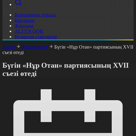
Корпорация туралы
Байланыс
Жарнама
ALTYN QOR
Редакция стандарты
Басты
Жаңалықтар
Бүгін «Нұр Отан» партиясының ХVII
съезі өтеді
Бүгін «Нұр Отан» партиясының ХVII
съезі өтеді