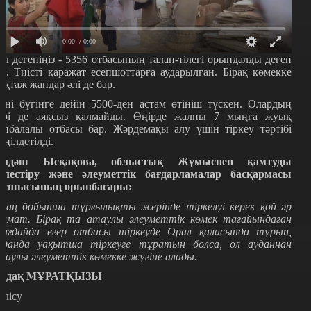
0:00
/ 0:00
ұл дегеніңіз - 5356 отбасының талап-тілегі орындалды деген
өз. Тиісті қаражат есепшоттарға аударылған. Бірақ көмекке
ұқтаж жандар әлі де бар.
үні бүгінге дейін 5500-ден астам өтініш түскен. Олардың
әрі де аяқсыз қалмайды. Өңірде жалпы 7 мыңға жуық
өпбалалы отбасы бар. Жәрдемақы алу үшін тіркеу тәртібі
еңілдетілді.
ілдәш Ысқақова, облыстық Жұмыспен қамтуды
йлестіру және әлеуметтік бағдарламалар басқармасы
асшысының орынбасары:
 Заң бойынша тұрғылықты жерінде тіркелуі керек қой әр
замат. Бірақ та атаулы әлеуметтік көмек тағайындаған
ағдайда егер отбасы тіркеуде Орал қаласында тұрып,
уданда уақытша тіркеуге тұратын болса, ол ауданнан
таулы әлеуметтік көмекке жүгіне алады.
рдақ МҰРАТҚЫЗЫ
өлісу