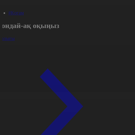
#Қоғам
Сондай-ақ оқыңыз
арлығы