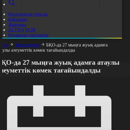
Корпорация туралы
Байланыс
Жарнама
ALTYN QOR
Редакция стандарты
асты
Жаңалықтар
БҚО-да 27 мыңға жуық адамға
таулы әлеуметтік көмек тағайындалды
БҚО-да 27 мыңға жуық адамға атаулы
әлеуметтік көмек тағайындалды