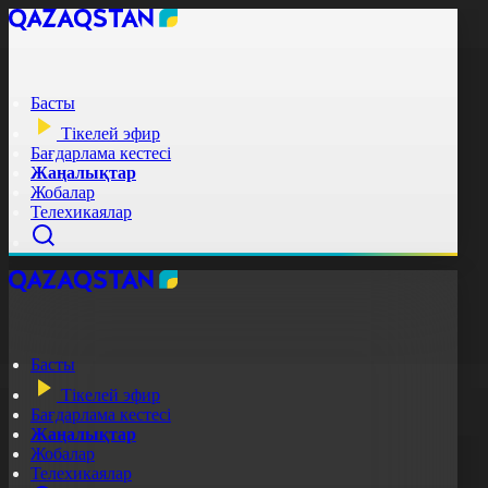
Басты
Тікелей эфир
Бағдарлама кестесі
Жаңалықтар
Жобалар
Телехикаялар
Басты
Тікелей эфир
Бағдарлама кестесі
Жаңалықтар
Жобалар
Телехикаялар