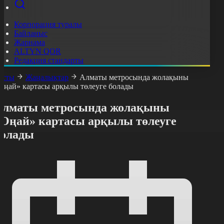
Корпорация туралы
Байланыс
Жарнама
ALTYN QOR
Редакция стандарты
асты
Жаңалықтар
Алматы метросында жолақыны
Оңай» картасы арқылы төлеуге болады
Алматы метросында жолақыны
«Оңай» картасы арқылы төлеуге
болады