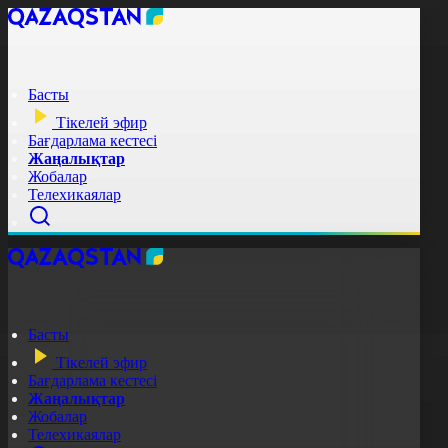
Басты
Тікелей эфир
Бағдарлама кестесі
Жаңалықтар
Жобалар
Телехикаялар
Басты
Тікелей эфир
Бағдарлама кестесі
Жаңалықтар
Жобалар
Телехикаялар