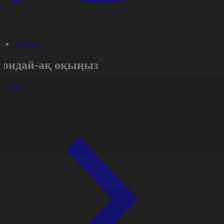
#Қоғам
Сондай-ақ оқыңыз
арлығы