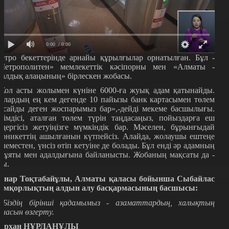
0:00
/ 0:00
етро бекеттерінде арнайы құрылғылар орнатылған. Бұл -
Метрополитен» мемлекеттік кәсіпорны мен «Алматы -
далдық алаңының» бірлескен жобасы.
Жол асты жолымен күніне 6000-ға жуық адам қатынайды.
олардың ең кем дегенде 10 пайызы банк картасымен төлем
асайды деген жоспарымыз бар»,-дейді мекеме басшылығы.
иімдісі, аталған төлем түрін таңдасаңыз, пойыздарға еш
едергісіз жетуіңізге мүмкіндік бар. Мәселен, бұрынғыдай
урникеттің ашылғанын күтпейсіз. Алайда, жолаушы ештеңе
өлеместен, үнсіз өтіп кетуіне де болады. Бұл енді әр адамның
р-ұяты мен адалдығына байланысты. Жобаның мақсаты да -
сы.
лнар Тоқтабайұлы
,
Алматы қаласы бойынша
С
ыбайлас
емқорлықтың алдын алу басқармасының басшысы
:
 Біздің бірінші қадамымыз - азаматтардың, халықтың
анасын өзгерту.
ұрхан НҰРЛАНҰЛЫ