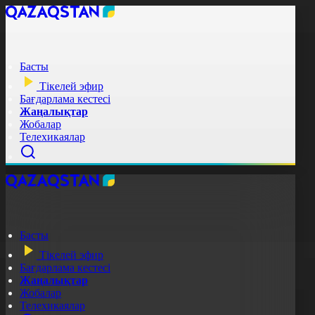
Басты
Тікелей эфир
Бағдарлама кестесі
Жаңалықтар
Жобалар
Телехикаялар
Басты
Тікелей эфир
Бағдарлама кестесі
Жаңалықтар
Жобалар
Телехикаялар