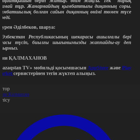
ыңайтқышын беріп жатыр. өнім жақсы. Тек нарық
олмай тұр. Жанармайдың қымбаттығы диқанның соры.
ымбатшылық болған сайын диқанның өнімі төмен түсе
ереді.
әурен Әділбеков, шаруа:
-
Өзбекстан Республикасының шекарасы ашылғалы бері
ағасы түсіп, биылғы шығынымызды жаппайды-ау деп
тырмыз.
Ғани ҚАЛМАХАНОВ
Qazaqstan TV» мобильді қосымшасын
AppStore
және
Play
arket
сервистерінен тегін жүктеп алыңыз.
втор
ани Қалмахан
өлісу