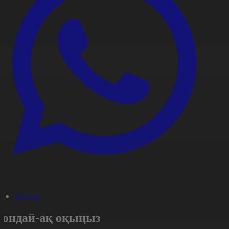
#Қоғам
Сондай-ақ оқыңыз