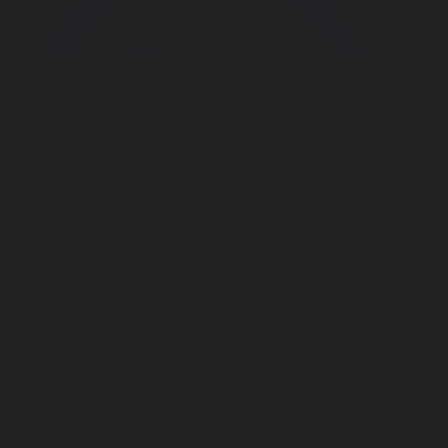
Корпорация туралы
Байланыс
Дистрибуция
Жарнама