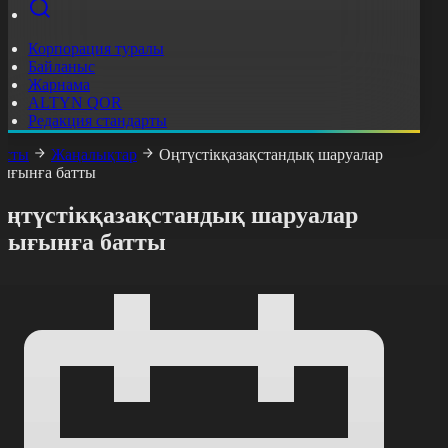
Корпорация туралы
Байланыс
Жарнама
ALTYN QOR
Редакция стандарты
асты
Жаңалықтар
Оңтүстікқазақстандық шаруалар
ығынға батты
Оңтүстікқазақстандық шаруалар
шығынға батты