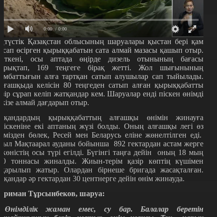
0:00
/ 0:00
ңтүстік Қазақстан облысының шаруалары қыстан бері қам
асап өсірген қырыққабатын сата алмай мазасы қашып отыр.
йткені, осы аптада өңірде дизель отынының бағасы
арықтап, 169 теңгеге бірақ жетті. Жол шығынының
ымбаттығын алға тартқан сатып алушылар сап тыйылады.
лғашқыда келісін 80 теңгеден сатып алған қырыққабатты
азір сұрап келіп жатқандар кем. Шаруалар енді піскен өнімді
ткізе алмай дағдарып отыр.
иқандардың қырыққабаттың алғашқы өнімін жинауға
іріскеніне екі аптаның жүзі болды. Оның алғашқы легі өз
лімізден бөлек, Ресей мен Беларусь еліне жөнелтілген еді.
иыл Мақтаарал ауданы бойынша 892 гектардан астам жерге
өкөністің осы түрі егілді. Бүгінгі таңға дейін оның 18 мың
00 тоннасы жиналды. Жиын-терім қазір көптің күшімен
тқарылып жатыр. Олардан бірнеше бригада жасақталған.
иқандар әр гектардан 30 центнерге дейін өнім жинауда.
ариман Тұрсынбеков, шаруа:
 Өнімділік жаман емес, су бар. Балалар беретін