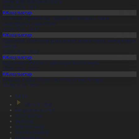
Әлем жаңалықтарына шолу
06.08.2026, 20:14
#Жаңалықтар
Шетелдік сарапшылар: Құрылтай сайлауы – саяси
жаңғырудың жаңа кезеңі
06.08.2026, 20:12
#Жаңалықтар
Құрылтай: Партиялар үгіт-насихат жұмыстарын жалғастырып
жатыр
06.08.2026, 20:05
#Жаңалықтар
Құрылтай сайлауына дайындық пысықталды
06.08.2026, 20:02
#Жаңалықтар
ШҚО-да тамыз айында да аптап ыстық болады
06.08.2026, 20:00
Басты
Тікелей эфир
Бағдарлама кестесі
Жаңалықтар
Жобалар
Телехикаялар
Мультсериалдар
Видеоархив