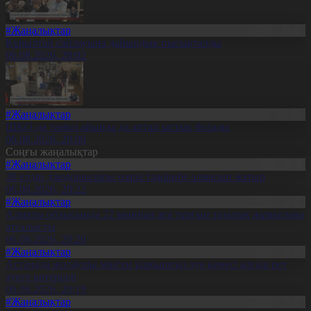
#Жаңалықтар
Құрылтай сайлауына дайындық пысықталды
06.08.2026, 20:02
#Жаңалықтар
ШҚО-да тамыз айында да аптап ыстық болады
06.08.2026, 20:00
Соңғы жаңалықтар
#Жаңалықтар
30 елдің дзюдошылары өзара тәжірибе алмасып жатыр
06.08.2026, 20:22
#Жаңалықтар
Алматы облысында 22 мыңнан аса тұрғын тазалық жұмысына
атсалысты
06.08.2026, 20:20
#Жаңалықтар
Астанада жолаушы мінген ұшқышсыз әуе кемесі алғаш рет
әуеге көтерілді
06.08.2026, 20:19
#Жаңалықтар