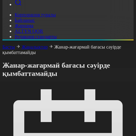
Корпорация туралы
Байланыс
Жарнама
ALTYN QOR
Редакция стандарты
Басты
Жаңалықтар
Жанар-жағармай бағасы сәуірде
қымбаттамайды
Жанар-жағармай бағасы сәуірде
қымбаттамайды