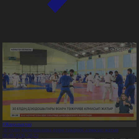
#Жаңалықтар
30 елдің дзюдошылары өзара тәжірибе алмасып жатыр
06.08.2026, 20:22