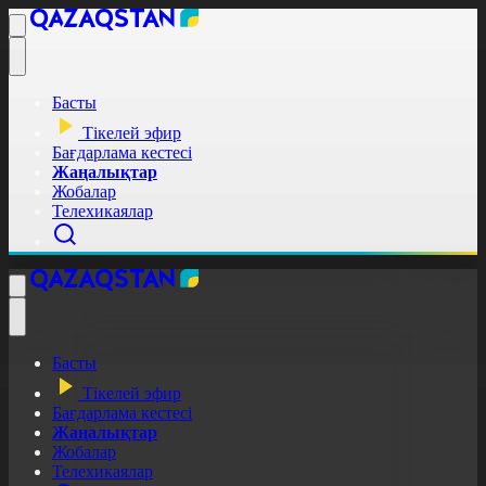
Басты
Тікелей эфир
Бағдарлама кестесі
Жаңалықтар
Жобалар
Телехикаялар
Басты
Тікелей эфир
Бағдарлама кестесі
Жаңалықтар
Жобалар
Телехикаялар