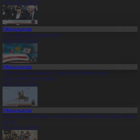
06.08.2026, 20:19
#Жаңалықтар
Әлем жаңалықтарына шолу
06.08.2026, 20:14
#Жаңалықтар
Шетелдік сарапшылар: Құрылтай сайлауы – саяси
жаңғырудың жаңа кезеңі
06.08.2026, 20:12
#Жаңалықтар
Құрылтай: Партиялар үгіт-насихат жұмыстарын жалғастырып
жатыр
06.08.2026, 20:05