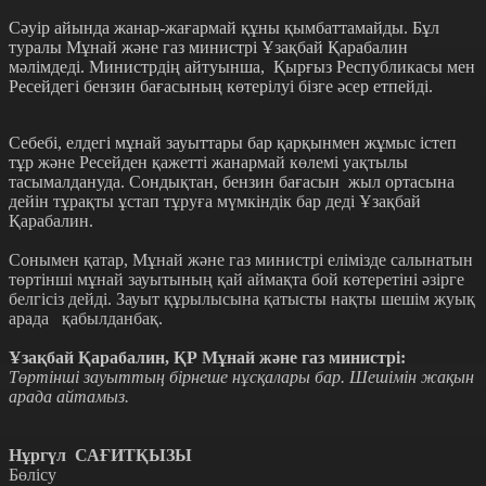
Сәуір айында жанар-жағармай құны қымбаттамайды. Бұл
туралы Мұнай және газ министрі Ұзақбай Қарабалин
мәлімдеді. Министрдің айтуынша, Қырғыз Республикасы мен
Ресейдегі бензин бағасының көтерілуі бізге әсер етпейді.
Себебі, елдегі мұнай зауыттары бар қарқынмен жұмыс істеп
тұр және Ресейден қажетті жанармай көлемі уақтылы
тасымалдануда. Сондықтан, бензин бағасын жыл ортасына
дейін тұрақты ұстап тұруға мүмкіндік бар деді Ұзақбай
Қарабалин.
Сонымен қатар, Мұнай және газ министрі елімізде салынатын
төртінші мұнай зауытының қай аймақта бой көтеретіні әзірге
белгісіз дейді. Зауыт құрылысына қатысты нақты шешім жуық
арада қабылданбақ.
Ұзақбай Қарабалин, ҚР Мұнай және газ министрі:
Төртінші зауыттың бірнеше нұсқалары бар. Шешімін жақын
арада айтамыз.
Нұргүл САҒИТҚЫЗЫ
Бөлісу