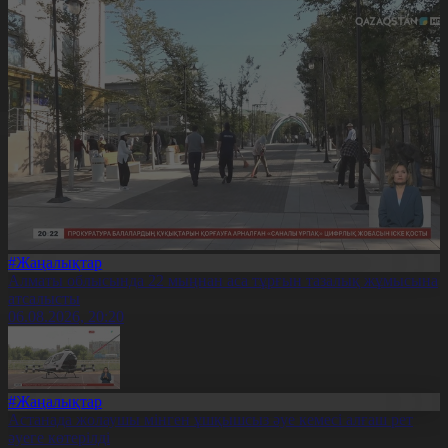
#Жаңалықтар
Алматы облысында 22 мыңнан аса тұрғын тазалық жұмысына
атсалысты
06.08.2026, 20:20
#Жаңалықтар
Астанада жолаушы мінген ұшқышсыз әуе кемесі алғаш рет
әуеге көтерілді