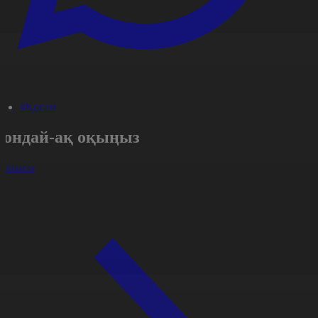
#Қоғам
Сондай-ақ оқыңыз
арлығы