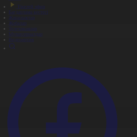
Тікелей эфир
Бағдарлама кестесі
Жаңалықтар
Жобалар
Телехикаялар
Мультсериалдар
Видеоархив