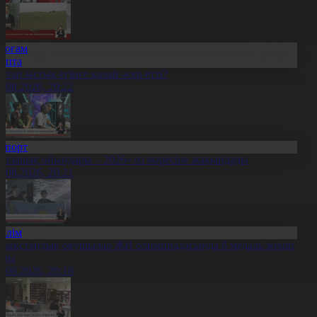
Қоғам
Апта
птап ыстық егінге қалай әсер етті?
9.08.2026, 20:22
Спорт
Болашақ ойындары – 2026» өз мәресіне жақындады
8.08.2026, 20:21
Білім
азақстандық оқушылар ЖИ олимпиадасында 8 медаль жеңіп
лды
8.08.2026, 20:18