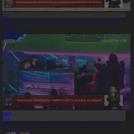
Апта
Іле-Балқаш» резерватында Амур жолбарысы табиғи ортаға
іберілді
9.08.2026, 20:38
Спорт
Апта
Болашақ ойындары»: Биылғы турнир несімен ерекшеленді?
9.08.2026, 20:31