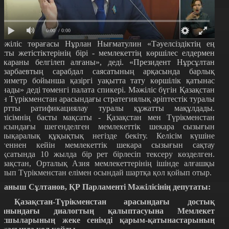
0:00
/ 0:00
әжіліс төрағасы Нұрлан Нығматулин «Тәуелсіздіктің ең
асты жетістіктерінің бірі - мемлекеттің көршілес елдермен
екараны белгілеп алғаны», деді. «Президент Нұрсұлтан
азарбаевтың сарабдал саясатының арқасында барлық
ериметр бойынша қазіргі уақытта тату көршілік қатынас
рнады» деді төменгі палата спикері. Мәжіліс бүгін Қазақстан
ен Түрікменстан арасындағы стратегиялық әріптестік туралы
артты ратификациялау туралы құжатты мақұлдады.
елісімнің басты мақсаты - Қазақстан мен Түрікменстан
расындағы шегенделген мемлекеттік шекара сызығын
алықаралық құқықтық негізде бекіту. Келісім күшіне
нгеннен кейін мемлекеттік шекара сызығын сақтау
ақсатында 10 жылда бір рет бірлесіп тексеру көзделген.
азақстан, Орталық Азия мемлекеттерінің ішінде алғашқы
олып Түрікменстан елімен осындай шартқа қол қойып отыр.
уаныш Сұлтанов, ҚР Парламенті Мәжілісінің депутаты:
 Қазақстан-Түрікменстан арасындағы достық
уанындағы диалогтың қалыптасуына Мемлекет
асшыларының жеке сенімді қарым-қатынастарының