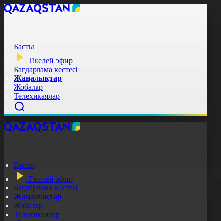
Басты
Тікелей эфир
Бағдарлама кестесі
Жаңалықтар
Жобалар
Телехикаялар
Басты
Тікелей эфир
Бағдарлама кестесі
Жаңалықтар
Жобалар
Телехикаялар