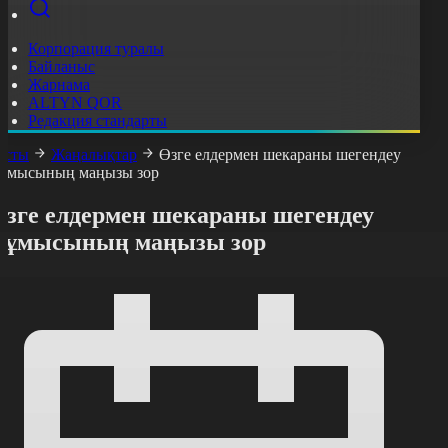
Корпорация туралы
Байланыс
Жарнама
ALTYN QOR
Редакция стандарты
асты
Жаңалықтар
Өзге елдермен шекараны шегендеу
ұмысының маңызы зор
Өзге елдермен шекараны шегендеу
жұмысының маңызы зор