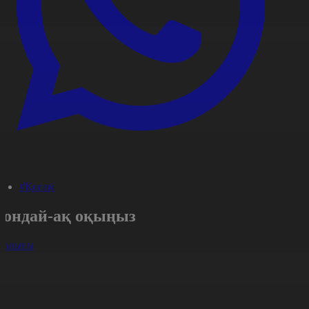
#Қоғам
Сондай-ақ оқыңыз
арлығы