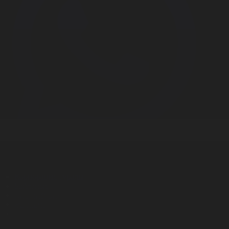
Корпорация туралы
Байланыс
Дистрибуция
Жарнама
Редакция стандарты