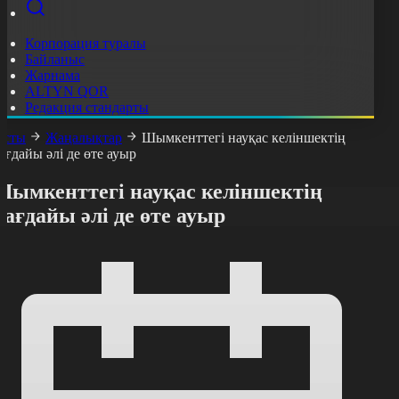
Корпорация туралы
Байланыс
Жарнама
ALTYN QOR
Редакция стандарты
асты
Жаңалықтар
Шымкенттегі науқас келіншектің
ағдайы әлі де өте ауыр
Шымкенттегі науқас келіншектің
ағдайы әлі де өте ауыр