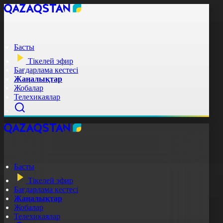
Басты
Тікелей эфир
Бағдарлама кестесі
Жаңалықтар
Жобалар
Телехикаялар
Басты
Тікелей эфир
Бағдарлама кестесі
Жаңалықтар
Жобалар
Телехикаялар