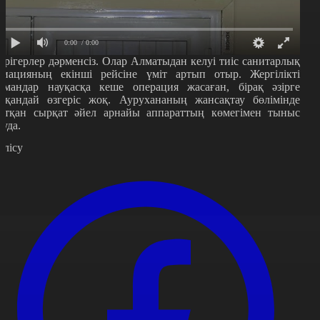
0:00
/ 0:00
әрігерлер дәрменсіз. Олар Алматыдан келуі тиіс санитарлық
виацияның екінші рейсіне үміт артып отыр. Жергілікті
амандар науқасқа кеше операция жасаған, бірақ әзірге
шқандай өзгеріс жоқ. Аурухананың жансақтау бөлімінде
атқан сырқат әйел арнайы аппараттың көмегімен тыныс
луда.
өлісу