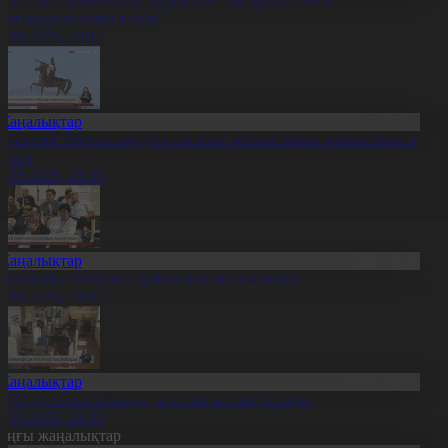
етелдік сарапшылар: Құрылтай сайлауы – саяси
аңғырудың жаңа кезеңі
6.08.2026, 20:12
Жаңалықтар
ұрылтай: Партиялар үгіт-насихат жұмыстарын жалғастырып
атыр
6.08.2026, 20:05
Жаңалықтар
ұрылтай сайлауына дайындық пысықталды
6.08.2026, 20:02
Жаңалықтар
ҚО-да тамыз айында да аптап ыстық болады
6.08.2026, 20:00
оңғы жаңалықтар