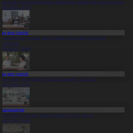
ұрылтай депутаттарының сайлауына дайындық пысықталды
5.08.2026, 20:10
Заң мен тәртіп
ақымшылық туралы заңға сәйкес 620 адам түрмеден
осатылды
5.08.2026, 20:09
Заң мен тәртіп
ойда теріс пікір айтқан тұрғын қамауға алынды
5.08.2026, 20:07
Жаңалықтар
авлодарда отандық өнім өндірісі 1,5 есе артты
5.08.2026, 20:06