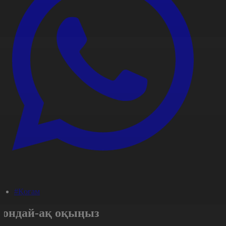
#Қоғам
Сондай-ақ оқыңыз