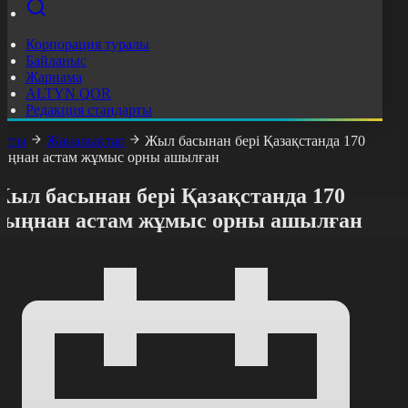
Корпорация туралы
Байланыс
Жарнама
ALTYN QOR
Редакция стандарты
асты
Жаңалықтар
Жыл басынан бері Қазақстанда 170
ыңнан астам жұмыс орны ашылған
Жыл басынан бері Қазақстанда 170
мыңнан астам жұмыс орны ашылған