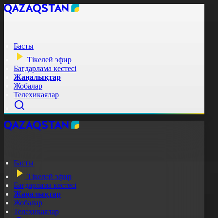
Басты
Тікелей эфир
Бағдарлама кестесі
Жаңалықтар
Жобалар
Телехикаялар
Басты
Тікелей эфир
Бағдарлама кестесі
Жаңалықтар
Жобалар
Телехикаялар