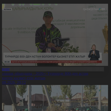
Спорт
Болашақ ойындары - 2026»: Турнирде 800-ден астам
олонтер қызмет етіп жатыр
5.08.2026, 20:12