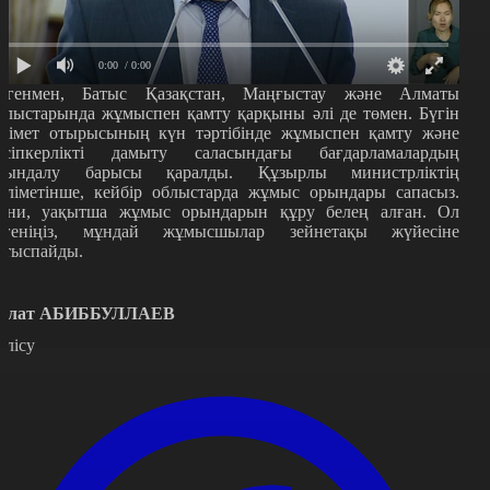
0:00
/ 0:00
егенмен, Батыс Қазақстан, Маңғыстау және Алматы
блыстарында жұмыспен қамту қарқыны әлі де төмен. Бүгін
кімет отырысының күн тәртібінде жұмыспен қамту және
әсіпкерлікті дамыту саласындағы бағдарламалардың
рындалу барысы қаралды. Құзырлы министрліктің
әліметінше, кейбір облыстарда жұмыс орындары сапасыз.
ғни, уақытша жұмыс орындарын құру белең алған. Ол
егеніңіз, мұндай жұмысшылар зейнетақы жүйесіне
атыспайды.
улат АБИББУЛЛАЕВ
өлісу