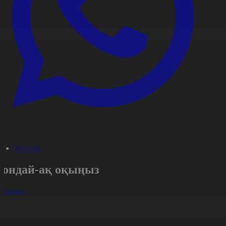
#Қоғам
Сондай-ақ оқыңыз
арлығы