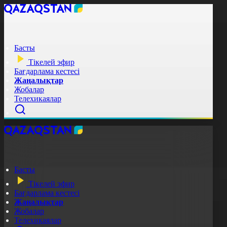
Басты
Тікелей эфир
Бағдарлама кестесі
Жаңалықтар
Жобалар
Телехикаялар
Басты
Тікелей эфир
Бағдарлама кестесі
Жаңалықтар
Жобалар
Телехикаялар