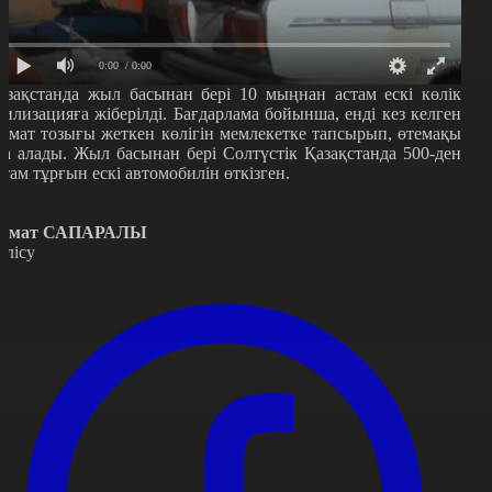
0:00
/ 0:00
азақстанда жыл басынан бері 10 мыңнан астам ескі көлік
тилизацияға жіберілді. Бағдарлама бойынша, енді кез келген
замат тозығы жеткен көлігін мемлекетке тапсырып, өтемақы
ла алады. Жыл басынан бері Cолтүстік Қазақстанда 500-ден
стам тұрғын ескі автомобилін өткізген.
амат САПАРАЛЫ
өлісу