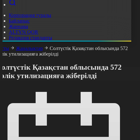
Корпорация туралы
Байланыс
Жарнама
ALTYN QOR
Редакция стандарты
асты
Жаңалықтар
Cолтүстік Қазақстан облысында 572
өлік утилизацияға жіберілді
Cолтүстік Қазақстан облысында 572
өлік утилизацияға жіберілді