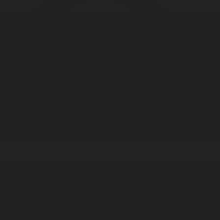
Корпорация туралы
Байланыс
Дистрибуция