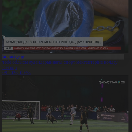
Жаңалықтар
қтөбе облысы аудандарындағы спорт мектептеріне қолдау
өрсетілді
0.08.2026, 09:58