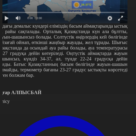
0:00
/ 0:00
лдағы демалыс күндері еліміздің басым аймақтарында ыстық
уа райы сақталады. Орталық Қазақстанда күн ала бұлтты,
ауын-шашынсыз болады. Солтүстік өңірлердің кей бөлігінде
айзағай ойнап, өткінші жаңбыр жауады, жел тұрады. Шығыс
азақстанда да осындай ауа райы болады, ауа температурасы
4-27 градуқа дейін көтеріледі. Оңтүстік аймақтарда жауын
ашынсыз, күндіз 34-37, ал, түнде 22-24 градусқа дейін
сиды. Батыс Қазақстанның басым бөлігінде жауын-шашын
олмайды, термометр бағаны 23-27 градус ыстықты көрсетеді
еген болжам бар.
ңғар АЛПЫСБАЙ
өлісу