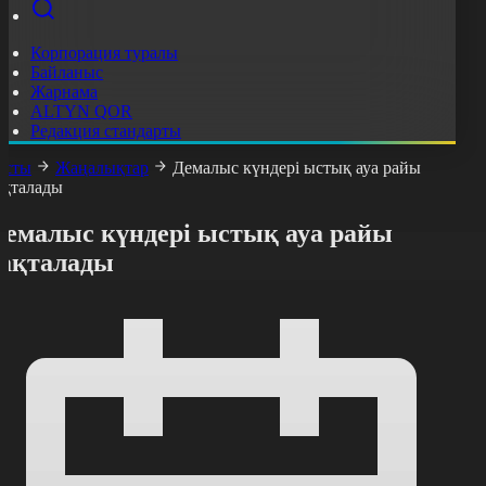
Корпорация туралы
Байланыс
Жарнама
ALTYN QOR
Редакция стандарты
асты
Жаңалықтар
Демалыс күндері ыстық ауа райы
ақталады
Демалыс күндері ыстық ауа райы
сақталады