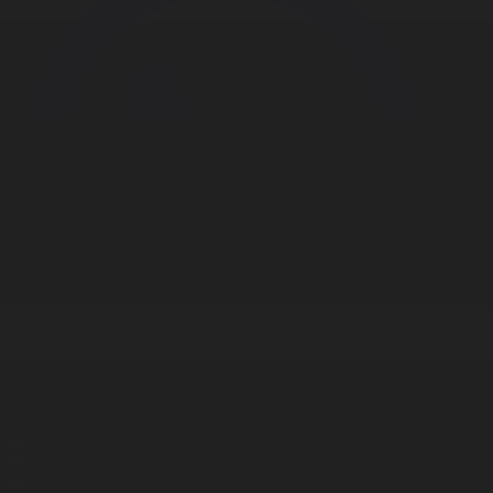
Корпорация туралы
Байланыс
Дистрибуция