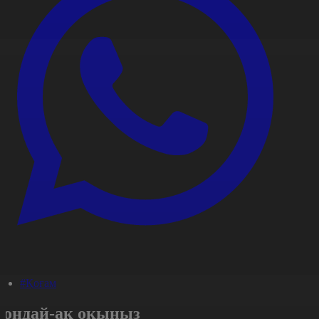
#Қоғам
Сондай-ақ оқыңыз