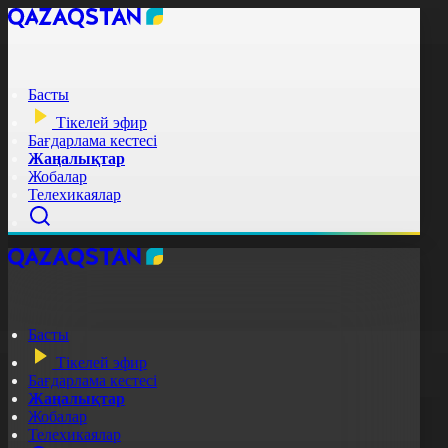
Басты
Тікелей эфир
Бағдарлама кестесі
Жаңалықтар
Жобалар
Телехикаялар
Басты
Тікелей эфир
Бағдарлама кестесі
Жаңалықтар
Жобалар
Телехикаялар