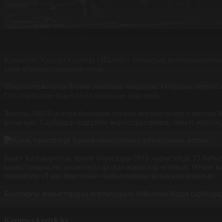
Қазақстан Қарулы күштері «Шығыс» аймақтық қолбасшылығына 
үшін ұйымдастырылып отыр.
Шара нәтижесінде 8 танк экипажы таңдалды. Олардың төртеуі
Осы сарбаздар биыл да ел намысын қорғамақ.
Жалпы, 10810 әскери бөлімінің танкші жауынгерлері еліміздің
қатысқан. Сарбаздар өздерінің мергендіктерімен, танкті жүргіз
Биыл Халықаралық армия ойындары-2016 жарысында 23 байқау 
қазақстандық екі полигонда да осы жарыстар өтпекші. Өткен ж
танкшілер «Танк биатлоны» байқауларына қатысқан болатын.
Былтырғы жарыстардың қортындысы бойынша біздің сарбаздар «
Kaznews.kaztrk.kz