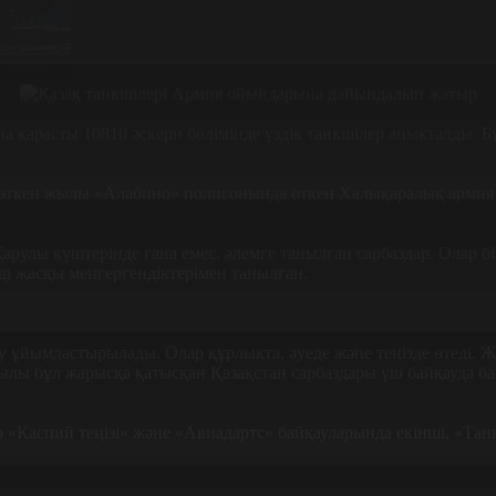
қарасты 10810 әскери бөлімінде үздік танкшілер анықталды. 
 өткен жылы «Алабино» полигонында өткен Халықаралық армия 
 Қарулы күштерінде ғана емес, әлемге танылған сарбаздар. Ола
уді жасқы меңгергендіктерімен танылған.
ұйымдастырылады. Олар құрлықта, әуеде және теңізде өтеді. Ж
ылы бұл жарысқа қатысқан Қазақстан сарбаздары үш байқауда ба
Каспий теңізі» және «Авиадартс» байқауларында екінші, «Танк