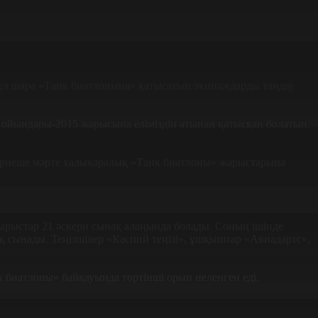
Бұл шара «Танк биатлонына» қатысатын экипаждарды таңдау
ойындары-2015 жарысына еліміздің атынан қатысқан болатын.
р бірнеше мәрте халықаралық «Танк биатлоны» жарыстарына
арыстар 21 әскери сынақ алаңында болады. Соның ішінде
қ сынады. Теңізшілер «Каспий теңізі», ұшқыштар «Авиадартс»,
 биатлоны» байқауында төртінші орын иеленген еді.