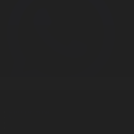
Корпорация туралы
Байланыс
Дистрибуция
Жарнама
Редакция стандарты