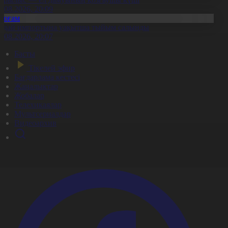
8.08.2026, 20:09
Қоғам
идай импортына уақытша тыйым салынды
8.08.2026, 20:07
Басты
Тікелей эфир
Бағдарлама кестесі
Жаңалықтар
Жобалар
Телехикаялар
Мультсериалдар
Видеоархив