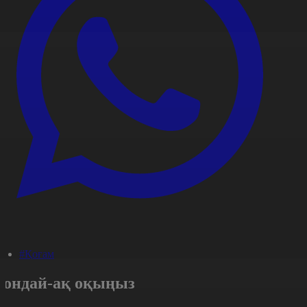
#Қоғам
Сондай-ақ оқыңыз