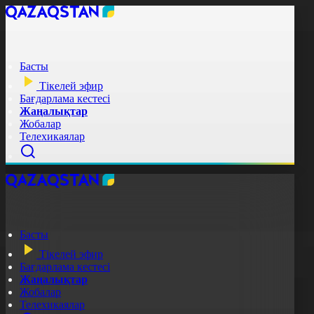
Басты
Тікелей эфир
Бағдарлама кестесі
Жаңалықтар
Жобалар
Телехикаялар
Басты
Тікелей эфир
Бағдарлама кестесі
Жаңалықтар
Жобалар
Телехикаялар