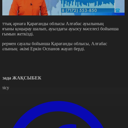
лттық арнаға Қарағанды облысы Алғабас ауылының
ұрғыны қоңырау шалып, ауылдағы ауызсу мәселесі бойынша
ағымын жеткізді.
өрермен сауалы бойынша Қарағанды облысы, Алғабас
уылының әкімі Еркін Оспанов жауап берді.
йзада ЖАҚСЫБЕК
өлісу