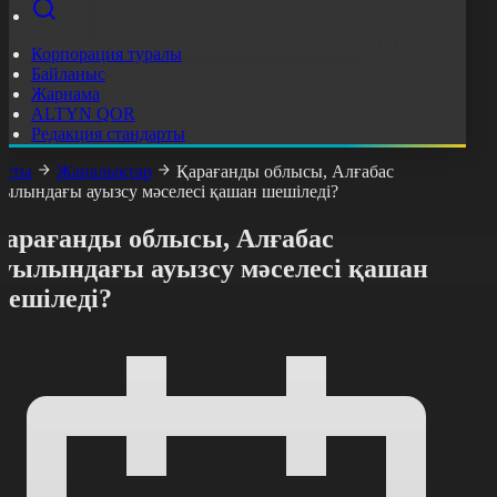
Корпорация туралы
Байланыс
Жарнама
ALTYN QOR
Редакция стандарты
асты
Жаңалықтар
Қарағанды облысы, Алғабас
уылындағы ауызсу мәселесі қашан шешіледі?
Қарағанды облысы, Алғабас
ауылындағы ауызсу мәселесі қашан
шешіледі?