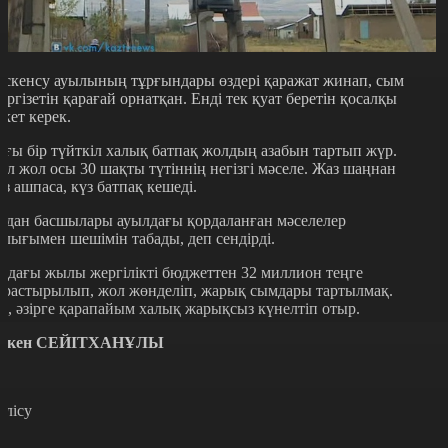
ескенсу ауылының тұрғындары өздері қаражат жинап, сым
үргізетін қарағай орнатқан. Енді тек қуат беретін қосалқы
екет керек.
ағы бір түйткіл халық батпақ жолдың азабын тартып жүр.
ол жол осы 30 шақты түтіннің негізгі мәселе. Жаз шаңнан
өз ашпаса, күз батпақ кешеді.
удан басшылары ауылдағы қордаланған мәселелер
олығымен шешімін табады, деп сендірді.
лдағы жылы жергілікті бюджеттен 32 миллион теңге
арастырылып, жол жөнделіп, жарық сымдары тартылмақ.
л, әзірге қарапайым халық жарықсыз күнелтіп отыр.
әкен СЕЙІТХАНҰЛЫ
өлісу