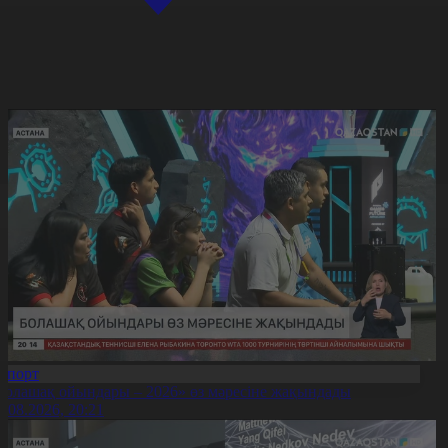
Спорт
Болашақ ойындары – 2026» өз мәресіне жақындады
8.08.2026, 20:21