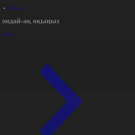
#Қоғам
Сондай-ақ оқыңыз
арлығы