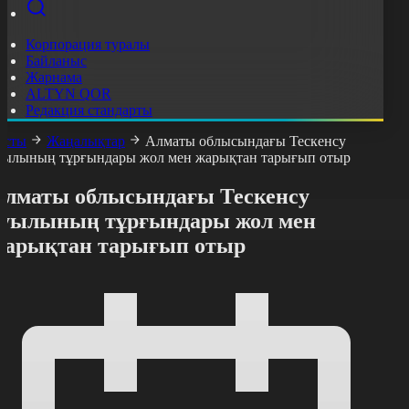
Корпорация туралы
Байланыс
Жарнама
ALTYN QOR
Редакция стандарты
асты
Жаңалықтар
Алматы облысындағы Тескенсу
уылының тұрғындары жол мен жарықтан тарығып отыр
Алматы облысындағы Тескенсу
ауылының тұрғындары жол мен
жарықтан тарығып отыр