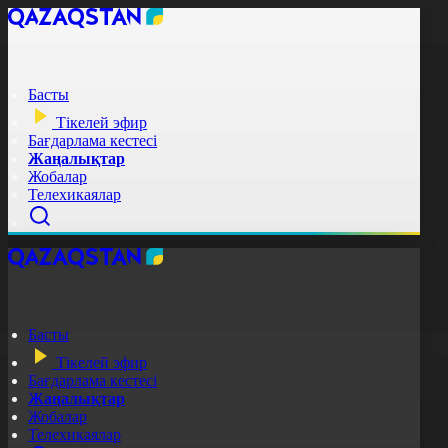
Басты
Тікелей эфир
Бағдарлама кестесі
Жаңалықтар
Жобалар
Телехикаялар
Басты
Тікелей эфир
Бағдарлама кестесі
Жаңалықтар
Жобалар
Телехикаялар