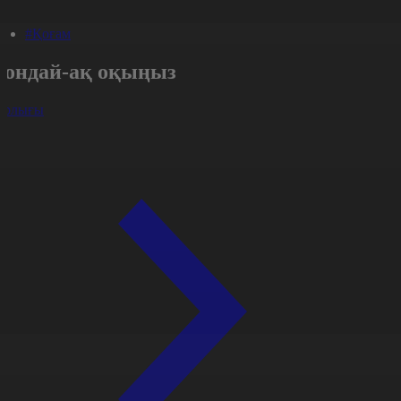
#Қоғам
Сондай-ақ оқыңыз
арлығы