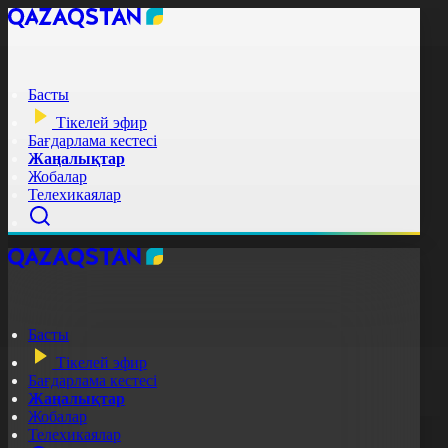
Басты
Тікелей эфир
Бағдарлама кестесі
Жаңалықтар
Жобалар
Телехикаялар
Басты
Тікелей эфир
Бағдарлама кестесі
Жаңалықтар
Жобалар
Телехикаялар