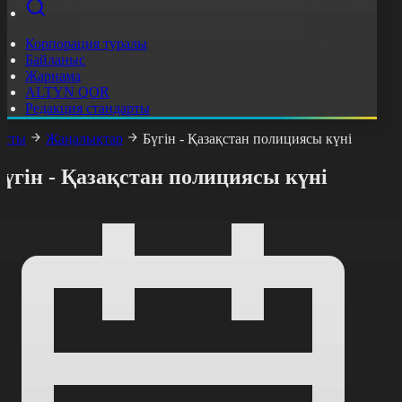
Корпорация туралы
Байланыс
Жарнама
ALTYN QOR
Редакция стандарты
асты
Жаңалықтар
Бүгін - Қазақстан полициясы күні
үгін - Қазақстан полициясы күні