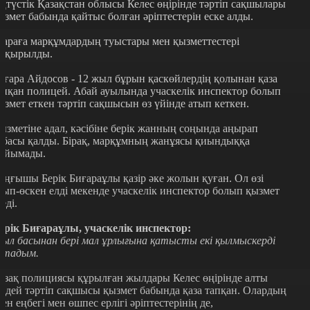
ңтүстік Қазақстан облысы Келес өңірінде тәртіп сақшылары
ызмет бабында қайтыс болған әріптестерін еске алды.
араға марқұмдардың туыстары мен қызметтестері
ақырылды.
иғара Айдосов - 12 жыл бұрын қаскөйлердің қолынан қаза
апқан полицей. Абай ауылында учаскелік инспектор болып
ызмет еткен тәртіп сақшысын өз үйінде атып кеткен.
ызметіне адал, кәсібіне берік жанның соңында аңырап
тбасы қалды. Бірақ, марқұмның жанұясы қиындыққа
ойымады.
ұңғышы Берік Биғараұлы қазір әке жолын қуған. Ол өзі
уып-өскен елді мекенде учаскелік инспектор болып қызмет
теді.
ерік Биғараұлы, учаскелік инспектор:
ыл басынан бері мал ұрлығына қатысты екі қылмыскерді
стадым.
азақ полициясы құрылған жылдары Келес өңірінде алты
ірдей тәртіп сақшысы қызмет бабында қаза тапқан. Олардың
рен еңбегі мен өшпес ерлігі әріптестерінің де,