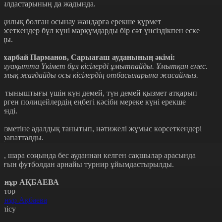
уылдастарының да жадында.
ақилық болған осынау жандарға ерекше құрмет
өрсеткендер бұл күні марқұмдарды бір сәт үнсіздікпен еске
лды.
ұхарбай Парм
анов, Сарыағаш ауданының әкімі
:
шуақытта Үкімет бұл кісілерді ұмытпайды. Ұмытқан емес.
арлық жағдайды осы кісілердің отбасыларына жасаймыз.
л тыныштығы үшін күн демей, түн демей қызмет атқарып
үрген полицейлердің еңбегі кәсіби мереке күні ерекше
ленді.
ызметіне адалдық танытып, нәтижелі жұмыс көрсеткендері
арапатталды.
л, шара соңында бес ауданнан келген сақшылар арасында
ағын футболдан арнайы турнир ұйымдастырылды.
йнұр АҚБАЕВА
втор
йнұр Ақбаева
өлісу