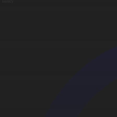
Бөлісу