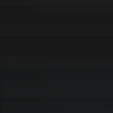
02.04.2018 09:20