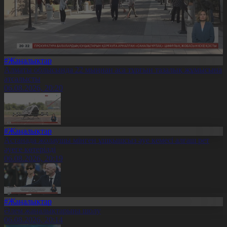
#Жаңалықтар
Алматы облысында 22 мыңнан аса тұрғын тазалық жұмысына
атсалысты
06.08.2026, 20:20
#Жаңалықтар
Астанада жолаушы мінген ұшқышсыз әуе кемесі алғаш рет
әуеге көтерілді
06.08.2026, 20:19
#Жаңалықтар
Әлем жаңалықтарына шолу
06.08.2026, 20:14