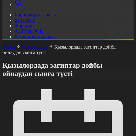
Корпорация туралы
Байланыс
Жарнама
ALTYN QOR
Редакция стандарты
Басты
Жаңалықтар
Қызылордада зағиптар дойбы
ойнаудан сынға түсті
Қызылордада зағиптар дойбы
ойнаудан сынға түсті