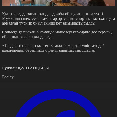
Қызылордада зағип жандар дойбы ойнаудан сынға түсті.
Мүмкіндігі шектеулі азаматтар арасында спортты насихаттауға
арналған турнир биыл екінші рет ұйымдастырылды.
Сайысқа қатысқан 4 команда мүшелері бір-біріне дес бермей,
ойынның көрігін қыздырды.
«Тағдыр теперішін көрген қамкөңіл жандар үшін мұндай
шаралардың берері мол», дейді ұйымдастырушылар.
Гүлжан ҚАЛТАЙҚЫЗЫ
Бөлісу