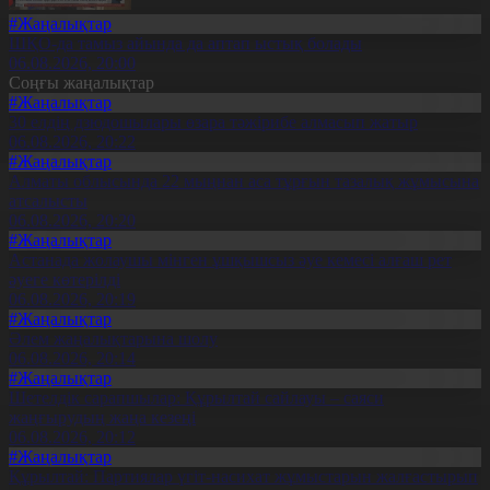
#Жаңалықтар
ШҚО-да тамыз айында да аптап ыстық болады
06.08.2026, 20:00
Соңғы жаңалықтар
#Жаңалықтар
30 елдің дзюдошылары өзара тәжірибе алмасып жатыр
06.08.2026, 20:22
#Жаңалықтар
Алматы облысында 22 мыңнан аса тұрғын тазалық жұмысына
атсалысты
06.08.2026, 20:20
#Жаңалықтар
Астанада жолаушы мінген ұшқышсыз әуе кемесі алғаш рет
әуеге көтерілді
06.08.2026, 20:19
#Жаңалықтар
Әлем жаңалықтарына шолу
06.08.2026, 20:14
#Жаңалықтар
Шетелдік сарапшылар: Құрылтай сайлауы – саяси
жаңғырудың жаңа кезеңі
06.08.2026, 20:12
#Жаңалықтар
Құрылтай: Партиялар үгіт-насихат жұмыстарын жалғастырып