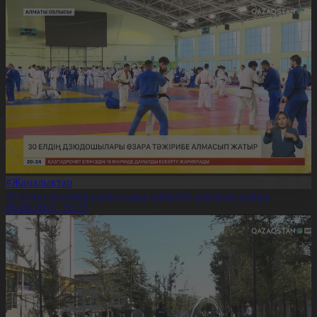
#Жаңалықтар
30 елдің дзюдошылары өзара тәжірибе алмасып жатыр
06.08.2026, 20:22