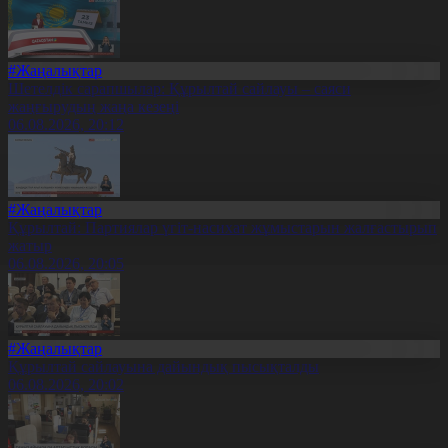
#Жаңалықтар
Шетелдік сарапшылар: Құрылтай сайлауы – саяси
жаңғырудың жаңа кезеңі
06.08.2026, 20:12
#Жаңалықтар
Құрылтай: Партиялар үгіт-насихат жұмыстарын жалғастырып
жатыр
06.08.2026, 20:05
#Жаңалықтар
Құрылтай сайлауына дайындық пысықталды
06.08.2026, 20:02