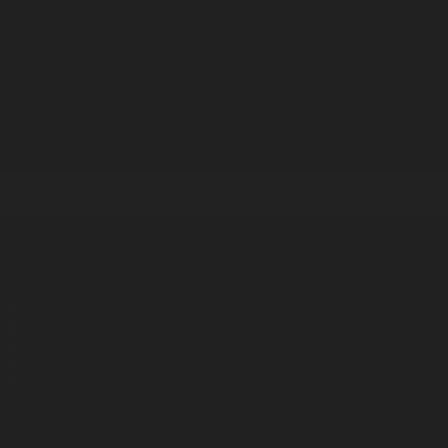
Корпорация туралы
Байланыс
Дистрибуция
Жарнама
Редакция стандарты