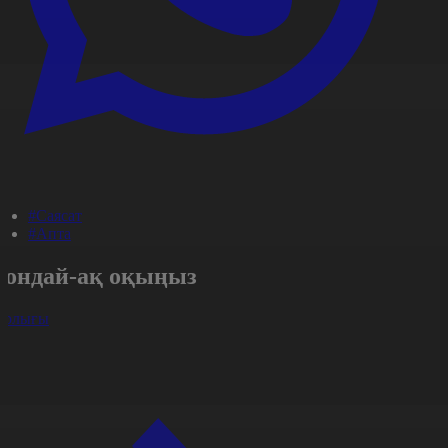
#Саясат
#Апта
Сондай-ақ оқыңыз
арлығы