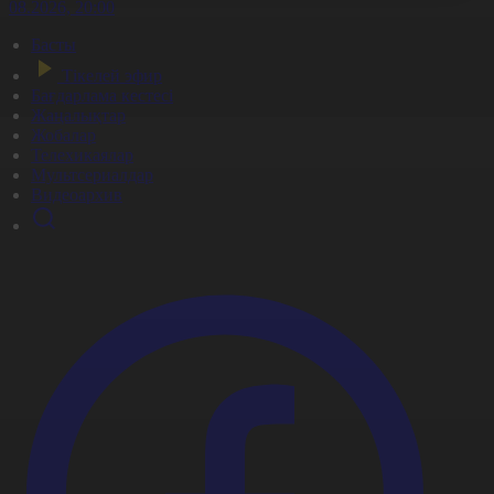
6.08.2026, 20:00
Басты
Тікелей эфир
Бағдарлама кестесі
Жаңалықтар
Жобалар
Телехикаялар
Мультсериалдар
Видеоархив