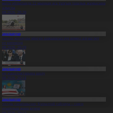
лматы облысында 22 мыңнан аса тұрғын тазалық жұмысына
тсалысты
6.08.2026, 20:20
Жаңалықтар
станада жолаушы мінген ұшқышсыз әуе кемесі алғаш рет
уеге көтерілді
6.08.2026, 20:19
Жаңалықтар
лем жаңалықтарына шолу
6.08.2026, 20:14
Жаңалықтар
етелдік сарапшылар: Құрылтай сайлауы – саяси
аңғырудың жаңа кезеңі
6.08.2026, 20:12