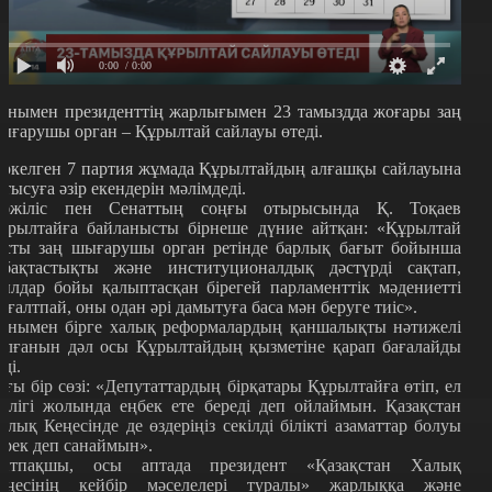
0:00
/ 0:00
онымен президенттің жарлығымен 23 тамыздда жоғары заң
ығарушы орган – Құрылтай сайлауы өтеді.
іркелген 7 партия жұмада Құрылтайдың алғашқы сайлауына
атысуға әзір екендерін мәлімдеді.
әжіліс пен Сенаттың соңғы отырысында Қ. Тоқаев
ұрылтайға байланысты бірнеше дүние айтқан: «Құрылтай
асты заң шығарушы орган ретінде барлық бағыт бойынша
абақтастықты және институционалдық дәстүрді сақтап,
ылдар бойы қалыптасқан бірегей парламенттік мәдениетті
оғалтпай, оны одан әрі дамытуға баса мән беруге тиіс».
онымен бірге халық реформалардың қаншалықты нәтижелі
олғанын дәл осы Құрылтайдың қызметіне қарап бағалайды
еді.
ағы бір сөзі: «Депутаттардың бірқатары Құрылтайға өтіп, ел
гілігі жолында еңбек ете береді деп ойлаймын. Қазақстан
алық Кеңесінде де өздеріңіз секілді білікті азаматтар болуы
ерек деп санаймын».
йтпақшы, осы аптада президент «Қазақстан Халық
еңесінің кейбір мәселелері туралы» жарлыққа және