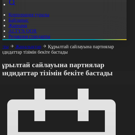
Корпорация туралы
Байланыс
Жарнама
ALTYN QOR
Редакция стандарты
асты
Жаңалықтар
Құрылтай сайлауына партиялар
андидаттар тізімін бекіте бастады
Құрылтай сайлауына партиялар
андидаттар тізімін бекіте бастады