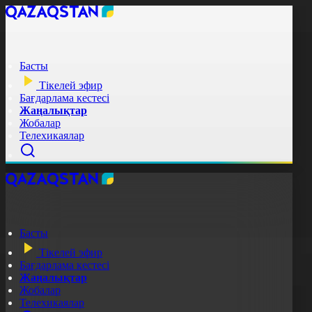
Басты
Тікелей эфир
Бағдарлама кестесі
Жаңалықтар
Жобалар
Телехикаялар
Басты
Тікелей эфир
Бағдарлама кестесі
Жаңалықтар
Жобалар
Телехикаялар