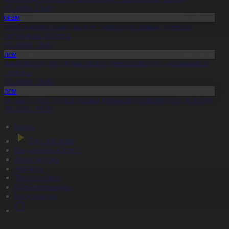
6.08.2026, 13:00
Қоғам
кология министрлігі желіде тараған жолбарыс суретіне
атысты пікір білдірді
6.08.2026, 10:07
Әлем
нфантино футбол турнирлерін жекешелендіру жоспарынан
ас тартты
6.08.2026, 10:06
Әлем
ран мен Оман Ормұз бұғазы бойынша келісімге қол жеткізді
6.08.2026, 10:05
Басты
Тікелей эфир
Бағдарлама кестесі
Жаңалықтар
Жобалар
Телехикаялар
Мультсериалдар
Видеоархив