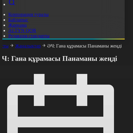
Корпорация туралы
Байланыс
Жарнама
ALTYN QOR
Редакция стандарты
асты
Жаңалықтар
ӘЧ: Гана құрамасы Панаманы жеңді
ӘЧ: Гана құрамасы Панаманы жеңді