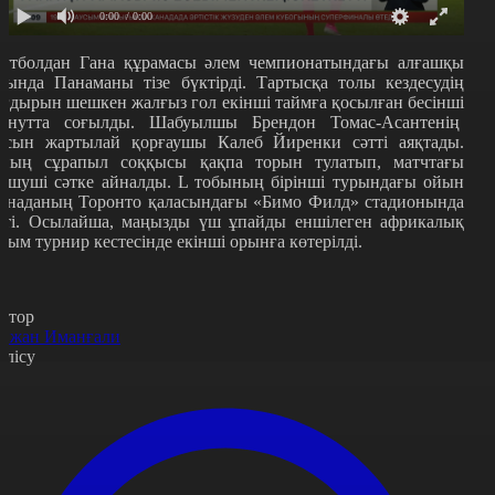
0:00
/ 0:00
утболдан Гана құрамасы әлем чемпионатындағы алғашқы
йында Панаманы тізе бүктірді. Тартысқа толы кездесудің
ағдырын шешкен жалғыз гол екінші таймға қосылған бесінші
инутта соғылды. Шабуылшы Брендон Томас-Асантенің
асын жартылай қорғаушы Калеб Йиренки сәтті аяқтады.
ның сұрапыл соққысы қақпа торын тулатып, матчтағы
ешуші сәтке айналды. L тобының бірінші турындағы ойын
анаданың Торонто қаласындағы
«
Бимо Филд
»
стадионында
тті. Осылайша, маңызды үш ұпайды еншілеген африкалық
жым турнир кестесінде екінші орынға көтерілді.
втор
йжан Иманғали
өлісу