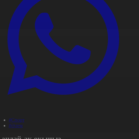
#Спорт
#Әлем
Сондай-ақ оқыңыз