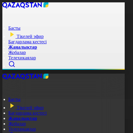
Басты
Тікелей эфир
Бағдарлама кестесі
Жаңалықтар
Жобалар
Телехикаялар
Басты
Тікелей эфир
Бағдарлама кестесі
Жаңалықтар
Жобалар
Телехикаялар