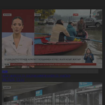
Әлем
илиде алапат су тасқынымен күресіп жатыр
6.08.2026, 13:12