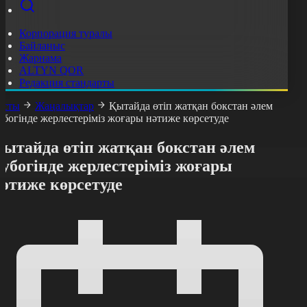
Корпорация туралы
Байланыс
Жарнама
ALTYN QOR
Редакция стандарты
асты
Жаңалықтар
Қытайда өтіп жатқан бокстан әлем
убогінде жерлестеріміз жоғары нәтиже көрсетуде
ытайда өтіп жатқан бокстан әлем
убогінде жерлестеріміз жоғары
әтиже көрсетуде