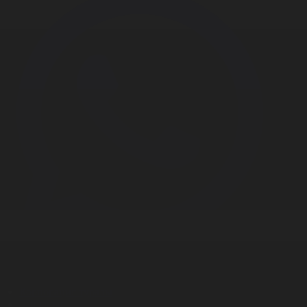
Корпорация туралы
Байланыс