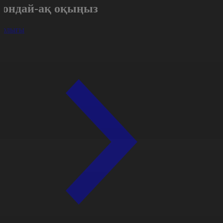
Сондай-ақ оқыңыз
арлығы