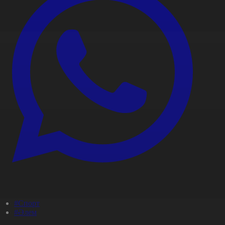
#Спорт
#Әлем