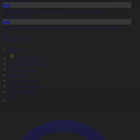
Әлем
ран кеме қатынасы ережесін қайта қарастырмақ
7.08.2026, 10:04
Әлем
рамп азаматтық алу мүмкіндігін шектейтін жарлыққа қол
ойды
7.08.2026, 10:04
Басты
Тікелей эфир
Бағдарлама кестесі
Жаңалықтар
Жобалар
Телехикаялар
Мультсериалдар
Видеоархив