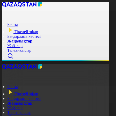
Басты
Тікелей эфир
Бағдарлама кестесі
Жаңалықтар
Жобалар
Телехикаялар
Басты
Тікелей эфир
Бағдарлама кестесі
Жаңалықтар
Жобалар
Телехикаялар