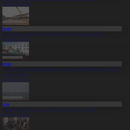
7.08.2026, 10:05
Қоғам
ұс еті мен тауық жұмыртқасын өндіру қарқын алды
7.08.2026, 10:05
Қоғам
етісу облысында қайтарылған активтер есебінен екі мектеп
алынып жатыр
7.08.2026, 10:05
Әлем
ран кеме қатынасы ережесін қайта қарастырмақ
7.08.2026, 10:04