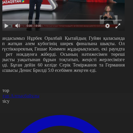
0:00
/ 0:00
тандасымыз Нұрбек Оралбай Қытайдың Гуйян қаласында
тіп жатқан әлем кубогінің ширек финалына шықты. Ол
ңтүстіккореялық Гишае Киммен жұдырықтасып, екі раундта
ш рет нокдаунға жіберді. Осының нәтижесімен төреші
арысты уақытынан бұрын тоқтатып, жеңісті жерлесімізге
ерді. Бұған дейін 60 келіде Серік Теміржанов та Германия
оксшысы Денис Брилді 5:0 есебімен жеңген еді.
втор
ңғар Алпысбайұлы
өлісу