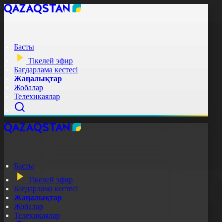
Басты
Тікелей эфир
Бағдарлама кестесі
Жаңалықтар
Жобалар
Телехикаялар
Басты
Тікелей эфир
Бағдарлама кестесі
Жаңалықтар
Жобалар
Телехикаялар