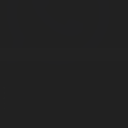
Корпорация туралы
Байланыс
Дистрибуция
Жарнама
Редакция стандарты