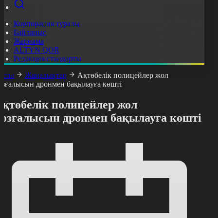
Корпорация туралы
Байланыс
Жарнама
ALTYN QOR
Редакция стандарты
асты
Жаңалықтар
Ақтөбелік полицейлер жол
озғалысын дронмен бақылауға көшті
Ақтөбелік полицейлер жол
қозғалысын дронмен бақылауға көшті