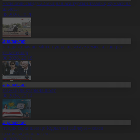
лматы облысында 22 мыңнан аса тұрғын тазалық жұмысына
тсалысты
6.08.2026, 20:20
Жаңалықтар
станада жолаушы мінген ұшқышсыз әуе кемесі алғаш рет
уеге көтерілді
6.08.2026, 20:19
Жаңалықтар
лем жаңалықтарына шолу
6.08.2026, 20:14
Жаңалықтар
етелдік сарапшылар: Құрылтай сайлауы – саяси
аңғырудың жаңа кезеңі
6.08.2026, 20:12