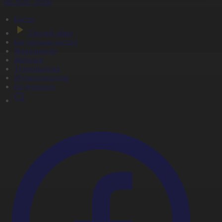
6.08.2026, 20:00
Басты
Тікелей эфир
Бағдарлама кестесі
Жаңалықтар
Жобалар
Телехикаялар
Мультсериалдар
Видеоархив