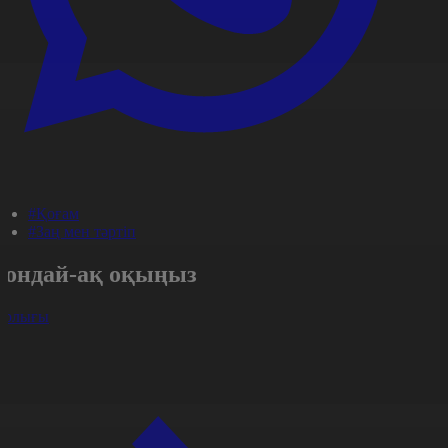
#Қоғам
#Заң мен тәртіп
Сондай-ақ оқыңыз
арлығы