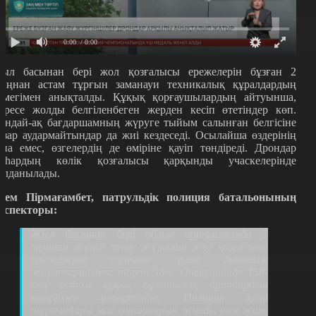
0:00
/ 0:00
ыл басынан бері жол қозғалысы ережелерін бұзған 2
ыңнан астам тұрғын заманауи техникалық құралдардың
өмегімен анықталды. Құқық қорғаушылардың айтуынша,
сіресе жолды белгіленбеген жерден кесіп өтетіндер көп.
ондай-ақ бағдаршамның жүруге тыйым салынған белгісіне
азар аудармайтындар да жиі кездеседі. Осылайша өздерінің
ана емес, өзгелердің де өміріне қауіп төндіреді. Дрондар
аһардың көлік қозғалысы қарқынды учаскелерінде
олданылады.
сем Пірмағамбет, патрульдік полиция батальонының
нспекторы:
Жыл басынан бері облыс орталығында 2
мыңнан астам жаяу жүргінші жол қозғалысы
ережелерін бұзғаны үшін әкімшілік
жауапкершілікке тартылды. Оның ішінде 150-
ден астам құқық бұзушылық дрондардың
көмегімен анықталды. Полиция қала
тұрғындары мен қонақтарын жолды тек жаяу