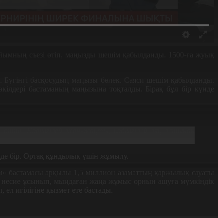
ұйымның съезі өтіп, маңызды шешім қабылданды. 1500-ға жуық
і. Бүгінгі басқосудың маңызы бөлек. Саяси шешім қабылданды.
өкілдері бастаманың маңызына тоқталды. Бірақ бұл бір күнде
 өтті. Кәдімгідей жан-жақты, кәдімгідей аяқ астынан
дде бір. Ортақ құндылық үшін жұмылу.
м» бастамасы арқылы 1,5 миллион азаматтың қаржылық сауаты
н несие ұсынып, мыңдаған жаңа жұмыс орнын ашуға мүмкіндік
ел игілігіне қызмет ете бастады.