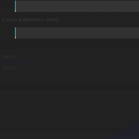
«AMANAT»
партиясының жастармен де жұмысы, мүдде
республикалық 20 аймақтық кеңестен тұрды. 3660-тан
Самал Қабышева, тілші:
Осылайша, бүгін Қазақстанның саяси алаңында маңы
ашпақ.
Автор
Самал Қабышева
Бөлісу