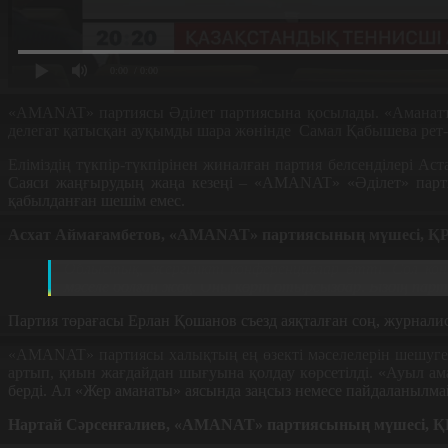
0:00
/ 0:00
«AMANAT» партиясы Әділет партиясына қосылады. «Аманаттықт
делегат қатысқан ауқымды шара жөнінде Самал Қабышева рет-
Еліміздің түкпір-түкпірінен жиналған партия белсенділері Ас
Саяси жаңғырудың жаңа кезеңі –
«AMANAT»
«Әділет» парт
қабылданған шешім емес.
Асхат Аймағамбетов,
«AMANAT»
партиясының мүшесі, ҚР 
Облыстық, жергілікті конференциялар өтті. Сол ко
мәселе болған жоқ. Оны көріп отырсыздар. Біздің парт
Партия төрағасы Ерлан Қошанов съезд аяқталған соң, журналис
«AMANAT» партиясы халықтың ең өзекті мәселелерін шешуге 
артып, қиын жағдайдан шығуына қолдау көрсетілді. «Ауыл а
берді. Ал «Жер аманаты» аясында заңсыз немесе пайдаланылмай
Нартай Сәрсенғалиев,
«AMANAT»
партиясының мүшесі, ҚР