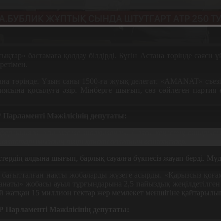
ар» бастамаға қолдау білдірді. Бүгін Астана төрінде саяси 
ретімен.
тана төрінде. Ұзын саны 1500-ға жуық делегат.
«AMANAT»
съез
иясына қосылуға әзір. Мінберге шығып, сөз сөйлеген партия 
Парламенті Мәжілісінің депутаты:
нференцияда осы мәселе талқыланды. Саяси кеңестің отырысы
ияластарымыздың пікірі қандай болғанын естідіңіздер.
тердің алдына шығып, барлық сауалға бүкпесіз жауап берді. Мү
бағытталған нақты жобаларды жүзеге асырды. «Қарызсыз қоға
манаты» жобасы ауыл тұрғындарына 2,5 пайыздық жеңілдетілге
 жатқан 15 миллион гектар жер мемлекет меншігіне қайтарылып, 
 Парламенті Мәжілісінің депутаты: