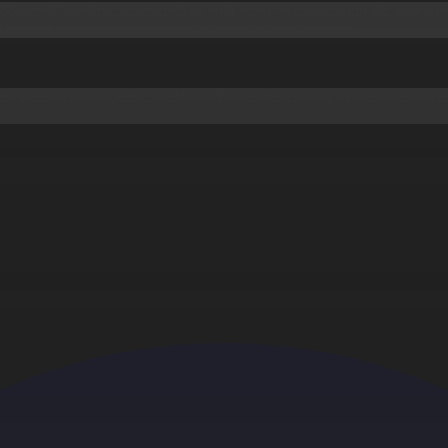
лерді қолдау, жастардың үнін есту тұрғысынан да өте ауқы
 астам ұсыныс беріп, соның 90 пайызы орындалды.
зды шешім қабылдады.
«AMANAT»
партиясының бүгінгі шешімі 