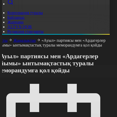
Корпорация туралы
Байланыс
Жарнама
ALTYN QOR
Редакция стандарты
асты
Жаңалықтар
«Ауыл» партиясы мен «Ардагерлер
йымы» ынтымақтастық туралы меморандумға қол қойды
«Ауыл» партиясы мен «Ардагерлер
ұйымы» ынтымақтастық туралы
меморандумға қол қойды