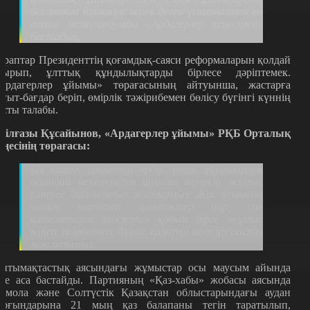
бастарын біріктіру керек деген ұстаныммен ең
алғаш меморандумды «Ардагерлер кеңесімен»
бастадық.
араптар Президенттің қоғамдық-саяси реформаларын қолдай
тырып, ұлттық құндылықтарды бірлесе дәріптемек.
Ардагерлер ұйымы» төрағасының айтуынша, жастарға
ағыт-бағдар беріп, өмірлік тәжірибемен бөлісу бүгінгі күннің
асты талабы.
білғазы Құсайынов, «Ардагерлер ұйымы» РҚБ Орталық
еңесінің төрағасы:
Біз қазіргі уақытта әрбір үлкен ұйымдармен
осындай меморандум арқылы бірлесіп жұмыс
істеуге дайындалып жатырмыз. Жас буынның
ішінде көптеген қателіктер бар, сол
қателіктерге тосқауыл қойып бірге жұмыс
істеп, тәрбиелеп, дұрыс қалыпқа келтіру басты
мақсатымыз.
нтымақтастық аясындағы жұмыстар осы маусым айында
ске аса бастайды. Партияның «Қаз-хабы» жобасы аясында
қмола және Солтүстік Қазақстан облыстарындағы аудан
ұрғындарына 21 мың қаз балапаны тегін таратылып,