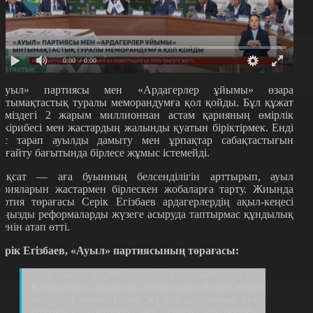
0:00
/ 0:00
Ауыл» партиясы мен «Ардагерлер ұйымы» өзара
нтымақтастық туралы меморандумға қол қойды. Бұл құжат
ліміздегі 2 жарым миллионнан астам қарияның өмірлік
әжірибесі мен жастардың жалынды қуатын біріктірмек. Енді
ос тарап ауылды дамыту мен ұрпақтар сабақтастығын
ығайту бағытында бірлесе жұмыс істемейді.
ақсат — аға буынның белсенділігін арттырып, ауыл
арияларын жастармен бірлескен жобаларға тарту. Жиында
артия төрағасы Серік Егізбаев ардагерлердің ақыл-кеңесі
аңызды реформаларды жүзеге асыруда таптырмас құндылық
кенін атап өтті.
ерік Егізбаев, «Ауыл» партиясының төрағасы:
«Заң мен тәртіп», «Адал азамат», «Таза
Қазақстан» акциясын біздер қоғам болып өмірге
енгізуіміз керек. Соны жүзеге асыратын бүкіл
қоғамдық ұйымдар мен саяси ұйымдардың