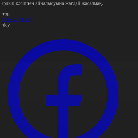
лардың кәсіппен айналысуына жағдай жасалмақ.
втор
сылбек Данияр
өлісу