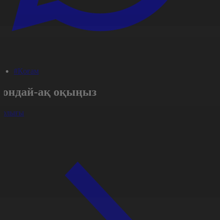
#Қоғам
Сондай-ақ оқыңыз
арлығы