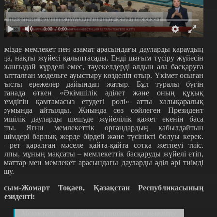
0:00
/ 0:00
лімізде мемлекет пен азамат арасындағы дауларды қараудың
аңа, нақты жүйесі қалыптасады. Енді шағым түсіру жүйесін
ұрынғыдай күрделі емес, тәуекелдерді алдын ала басқаруға
ағытталған модельге ауыстыру көзделіп отыр. Үкімет осыған
атысты ережелер дайындап жатыр. Бұл туралы бүгін
станада өткен «Әкімшілік әділет және оның құқық
стемдігін қамтамасыз етудегі рөлі» атты халықаралық
орумында айтылды. Жиында сөз сөйлеген Президент
кімшілік дауларды шешуде жүйелілік қажет екенін баса
йтты. Яғни мемлекеттік органдардың қабылдайтын
ешімдері барлық жерде бірдей және түсінікті болуы керек.
ір рет қаралған мәселе қайта-қайта сотқа жетпеуі тиіс.
алпы, мұның мақсаты – мемлекеттік басқаруды жүйелі етіп,
заматтар мен мемлекет арасындағы дауларды әділ әрі тиімді
ешу.
асым-Жомарт Тоқаев, Қазақстан Республикасының
резиденті:
Мемлекет пен қоғам тұтастығын нығайту –