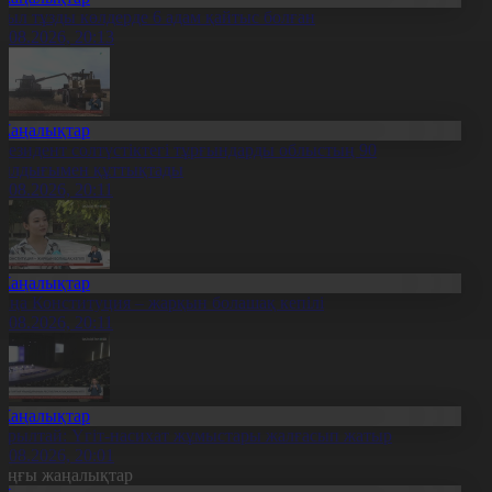
иыл тұзды көлдерде 6 адам қайтыс болған
7.08.2026, 20:13
Жаңалықтар
резидент солтүстіктегі тұрғындарды облыстың 90
ылдығымен құттықтады
7.08.2026, 20:11
Жаңалықтар
аңа Конституция – жарқын болашақ кепілі
7.08.2026, 20:11
Жаңалықтар
ұрылтай: Үгіт-насихат жұмыстары жалғасып жатыр
7.08.2026, 20:01
оңғы жаңалықтар