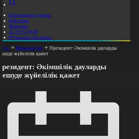
Корпорация туралы
Байланыс
Жарнама
ALTYN QOR
Редакция стандарты
асты
Жаңалықтар
Президент: Әкімшілік дауларды
ешуде жүйелілік қажет
Президент: Әкімшілік дауларды
шешуде жүйелілік қажет