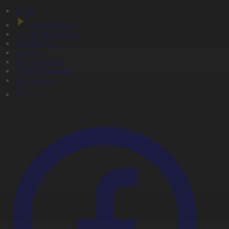
Басты
Тікелей эфир
Бағдарлама кестесі
Жаңалықтар
Жобалар
Телехикаялар
Мультсериалдар
Видеоархив