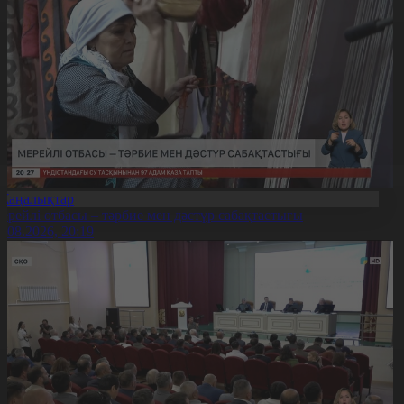
Жаңалықтар
ерейлі отбасы – тәрбие мен дәстүр сабақтастығы
7.08.2026, 20:19