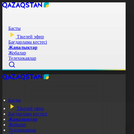
Басты
Тікелей эфир
Бағдарлама кестесі
Жаңалықтар
Жобалар
Телехикаялар
Басты
Тікелей эфир
Бағдарлама кестесі
Жаңалықтар
Жобалар
Телехикаялар