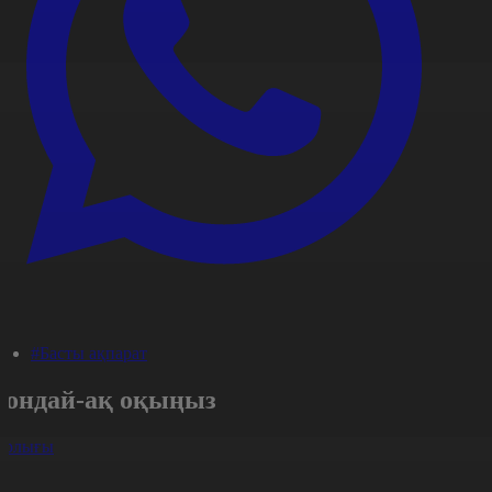
#Басты ақпарат
Сондай-ақ оқыңыз
арлығы