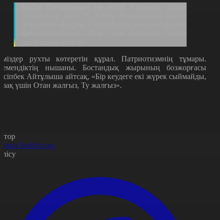
Біздің Елтаңбамыз ең әдемі Елтаңба. Біздің
Туымыз ең әдемі Ту. Біздің Әнұранымыз жүрек
жаратын Әнұран. Сіздерді осы атаулы күнмен
құттықтаймын! Осы күн бәрімізге үлкен
жақсылық әкелсін!
әміздер рухты көтеретін құрал. Патриотизмнің тұмары.
гемендіктің нышаны. Бостандық жырының бозжорғасы
есіпбек Айтұлыша айтсақ,
«
Бір кеудеге екі жүрек сыймайды,
азақ үшін Отан жалғыз, Ту жалғыз
».
втор
замат Бейбітұлы
өлісу