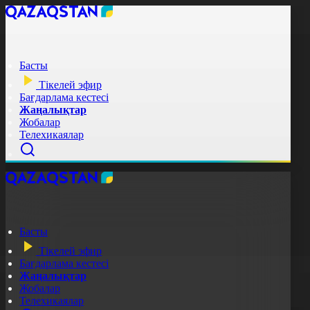
Басты
Тікелей эфир
Бағдарлама кестесі
Жаңалықтар
Жобалар
Телехикаялар
Басты
Тікелей эфир
Бағдарлама кестесі
Жаңалықтар
Жобалар
Телехикаялар