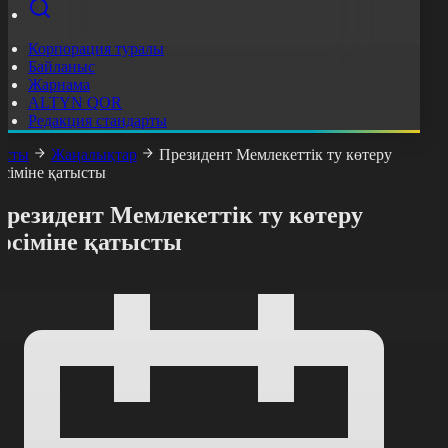
Корпорация туралы
Байланыс
Жарнама
ALTYN QOR
Редакция стандарты
асты
Жаңалықтар
Президент Мемлекеттік ту көтеру
әсіміне қатысты
Президент Мемлекеттік ту көтеру
рәсіміне қатысты