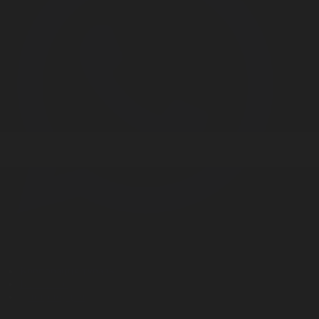
Корпорация туралы
Байланыс
Дистрибуция
Жарнама