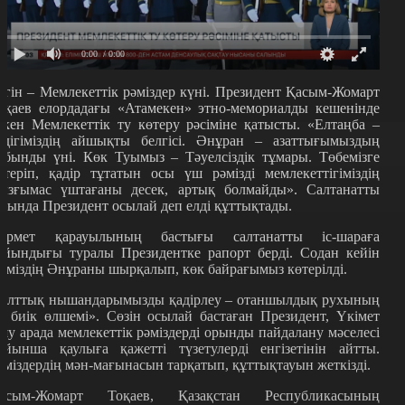
0:00
/ 0:00
үгін – Мемлекеттік рәміздер күні. Президент Қасым-Жомарт
оқаев елордадағы
«
Атамекен
»
этно-мемориалды кешенінде
ткен Мемлекеттік ту көтеру рәсіміне қатысты. «Елтаңба –
лдігіміздің айшықты белгісі. Әнұран – азаттығымыздың
йбынды үні. Көк Туымыз – Тәуелсіздік тұмары. Төбемізге
өтеріп, қадір тұтатын осы үш рәмізді мемлекеттігіміздің
ызғымас үштағаны десек, артық болмайды». Салтанатты
иында Президент осылай деп елді құттықтады.
ұрмет қарауылының бастығы салтанатты іс-шараға
айындығы туралы Президентке рапорт берді. Содан кейін
ліміздің Әнұраны шырқалып, көк байрағымыз көтерілді.
Ұ
лттық нышандарымызды қадірлеу – отаншылдық рухының
ң биік өлшемі
».
Сөзін осылай бастаған Президент, Үкімет
аяу арада мемлекеттік рәміздерді орынды пайдалану мәселесі
ойынша қаулыға қажетті түзетулерді енгізетінін айтты.
әміздердің мән-мағынасын тарқатып, құттықтауын жеткізді.
асым-Жомарт Тоқаев, Қазақстан Республикасының