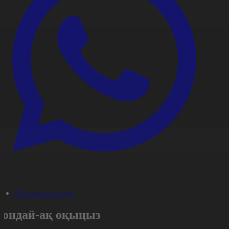
#Ресми оқиғалар
Сондай-ақ оқыңыз