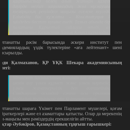
қақтығыстар белең алып жатқан қазіргі
дәуірде негізгі заңымыздың жол нұсқаушы
темірқазық ретіндегі маңызы еселене түседі.
Еліміздің бас құжаты – Конституция 1
шілдеден бастап күшіне енеді. Тамыз айында бір
палаталы Құрылтай сайлауы өтеді, ал
қыркүйекте Қазақстан Халық Кеңесі құрылады
.
алтанатты рәсім барысында әскери институт пен
кадемиялардың үздік түлектеріне
«
аға лейтенант
»
шені
апсырылды.
әди Қалмаханов, ҚР ҰҚК Шекара академиясының
үлегі:
Мемлекет басшысының қолынан аға лейтенант
шенін алу үлкен құрмет және үлкен мәртебе,
үлкен жауапкершілік деп есептеймін.
Сондықтан осындай сәтті осы орыннан
табылып тұрғаныма өте қуаныштымын.
алтанатты шараға Үкімет пен Парламент мүшелері, қоғам
айраткерлері және ел азаматтары қатысты. Олар да мерекенің
ән-маңызы мен рәміздердің ерекшелігін айтты.
оқтар Әубәкіров, Қазақстанның тұңғыш ғарышкері: