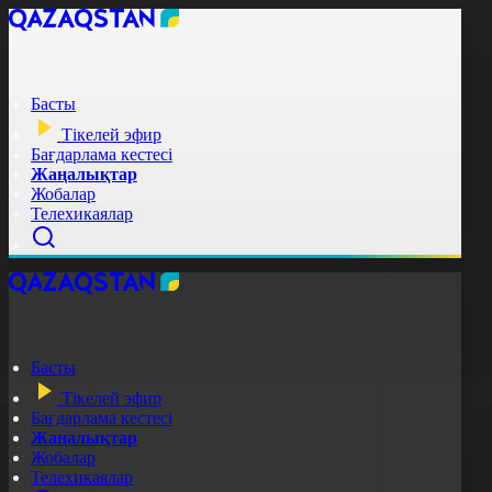
Басты
Тікелей эфир
Бағдарлама кестесі
Жаңалықтар
Жобалар
Телехикаялар
Басты
Тікелей эфир
Бағдарлама кестесі
Жаңалықтар
Жобалар
Телехикаялар