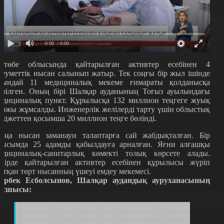
0:00
/ 0:00
қтөбе облысында қайтарылған активтер есебінен 4
леуметтік нысан салынып жатыр. Тек соңғы бір жыл ішінде
сындай 11 медициналық мекеме ғимараты қолданысқа
ерілген.
Оның бірі Шалқар ауданының Тоғыз ауылындағы
едициналық пункт. Құрылысқа 132 миллион теңгеге жуық
аржы жұмсалды. Инженерлік желілерді тарту үшін облыстық
юджеттен қосымша 20 миллион теңге бөлінді.
аңа нысан заманауи талаптарға сай жабдықталған. Бір
уысымда 25 адамды қабылдауға арналған.
Яғни алғашқы
едициналық-санитарлық көмекті толық көрсете алады.
ңірде қайтарылған активтер есебінен құрылысы жүріп
атқан төрт нысанның үшеуі емдеу мекемесі.
ұрбек Есболсынов, Шалқар аудандық ауруханасының
асшысы:
Шалқар аудандық ауруханасына қосымша
ғимарат бой көтеріп, көпбейінді немесе