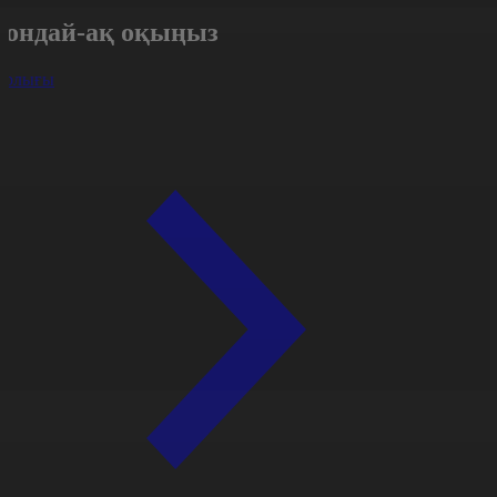
Сондай-ақ оқыңыз
арлығы