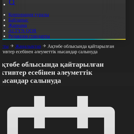
Корпорация туралы
Байланыс
Жарнама
ALTYN QOR
Редакция стандарты
асты
Жаңалықтар
Ақтөбе облысында қайтарылған
ктивтер есебінен әлеуметтік нысандар салынуда
Ақтөбе облысында қайтарылған
ктивтер есебінен әлеуметтік
нысандар салынуда