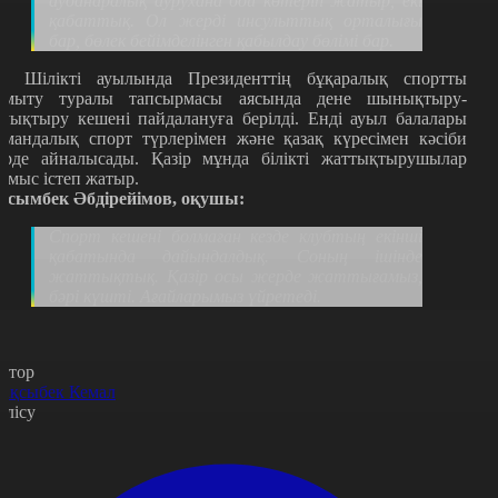
ауданаралық аурухана бой көтеріп жатыр, екі
қабаттық. Ол жерді инсульттық орталығы
бар, бөлек бейімделінген қабылдау бөлімі бар.
л Шілікті ауылында Президенттің бұқаралық спортты
амыту туралы тапсырмасы аясында дене шынықтыру-
ауықтыру кешені пайдалануға берілді.
Енді ауыл балалары
омандалық спорт түрлерімен және қазақ күресімен кәсіби
үрде айналысады. Қазір мұнда білікті жаттықтырушылар
ұмыс істеп жатыр.
осымбек Әбдірейімов, оқушы:
Спорт кешені болмаған кезде клубтың екінші
қабатында дайындалдық. Соның ішінде
жаттықтық. Қазір осы жерде жаттығамыз,
бәрі күшті. Ағайларымыз үйретеді.
втор
ақсыбек Кемал
өлісу