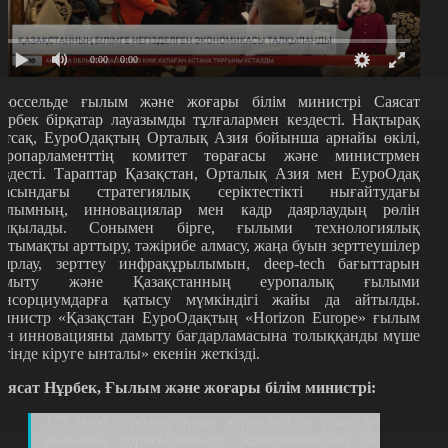
0:00
/ 0:00
рюссельде ғылым және жоғары білім министрі Саясат
ұрбек бірқатар лауазымды тұлғалармен кездесті. Нақтырақ
йтсақ, ЕуроОдақтың Орталық Азия бойынша арнайы өкілі,
уропарламенттің комитет төрағасы және министрмен
ездесті. Тараптар Қазақстан, Орталық Азия мен ЕуроОдақ
расындағы стратегиялық серіктестікті нығайтудағы
ылымның, инновациялар мен кадр даярлаудың рөлін
алқылады. Сонымен бірге, ғылыми технологиялық
нтымақты арттыру, тәжірибе алмасу, жаңа буын зерттеушілер
аярлау, зерттеу инфрақұрылымын, deep-tech бағыттарын
амыту және Қазақстанның еуропалық ғылыми
онсорциумдарға қатысу мүмкіндігі жайы да айтылды.
инистр «Қазақстан ЕуроОдақтың «Horizon Europe» ғылым
ен инновацияны дамыту бағдарламасына толыққанды мүше
етінде кіруге ынталы» екенін жеткізді.
аясат Нұрбек, Ғылым және жоғары білім министрі:
175
млрд еуролық дүние жүзіндегі ең үлкен ірі
ғылымды қаржыландыру бағдарламасына біз