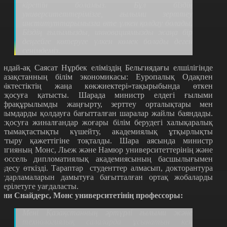
кіретін боламыз. Бұл біздің
университеттерімізге, ғылыми зерттеу
институттарымызға өте үлкен қолдау болады.
Біздің ғылымызды, инновациямызды жаңа бір
деңгейге көтеруге үлкен көмек болады деген
сенімдеміз.
ондай-ақ Саясат Нұрбек еліміздің Бельгиядағы елшілігінде
Қазақстанның білім экономикасы: Еуропалық Одақпен
еріктестіктің жаңа көкжиектері»тақырыбында өткен
асқосуға қатысты. Шарада министр елдегі ғылыми
нфрақұрылымды жаңғырту, зерттеу орталықтары мен
алымдарды қолдауға бағытталған шаралар жайлы баяндады.
асқосуға жиналғандар жоғары білім берудегі халықаралық
нтымақтастықты күшейту, академиялық ұтқырлықты
рттыру қажеттігіне тоқталды. Шара аясында министр
елгияның Монс, Льеж және Намюр университеттерінің және
рюссель дипломатиялық академиясының басшылығымен
ездесу өткізді. Тараптар студенттер алмасып, докторантура
ағдарламаларын дамытуға бағытталған ортақ жобаларды
лгерілетуге уағдаласты.
они Снайдерс, Монс университетінің профессоры:
Мені Қазақстанның әртүрлі ғылыми және
технологиялық салаларда ұсынатын кең