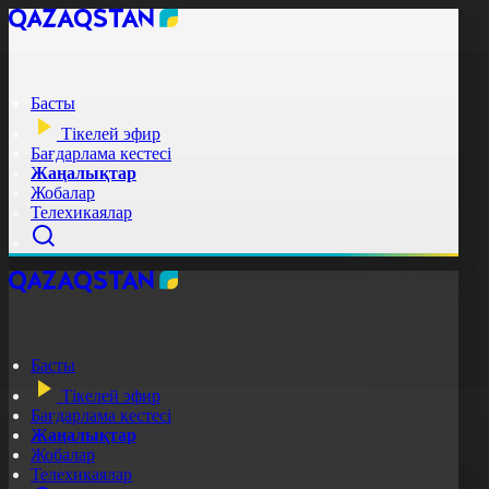
Басты
Тікелей эфир
Бағдарлама кестесі
Жаңалықтар
Жобалар
Телехикаялар
Басты
Тікелей эфир
Бағдарлама кестесі
Жаңалықтар
Жобалар
Телехикаялар