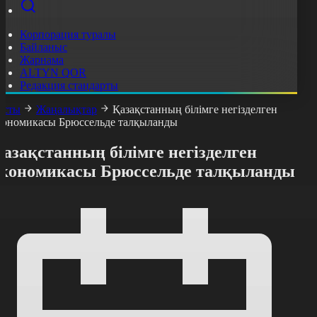
Корпорация туралы
Байланыс
Жарнама
ALTYN QOR
Редакция стандарты
асты
Жаңалықтар
Қазақстанның білімге негізделген
кономикасы Брюссельде талқыланды
азақстанның білімге негізделген
экономикасы Брюссельде талқыланды