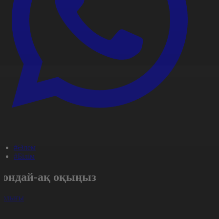
#Әлем
#Білім
Сондай-ақ оқыңыз
арлығы