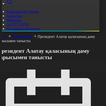
Корпорация туралы
Байланыс
Жарнама
ALTYN QOR
Редакция стандарты
асты
Жаңалықтар
Президент Алатау қаласының даму
арысымен танысты
Президент Алатау қаласының даму
барысымен танысты