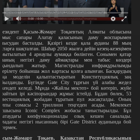
0:00
/ 0:00
резидент Қасым-Жомарт Тоқаевтың Алматы облысына
ұмыс сапары Алатау қаласының даму жоспарымен
анысудан басталды. Қазіргі кезде қала ауданы 88 мың
ектарға шақталған. Шаһар 2050 жылға дейін кезең-кезеңімен
амытылатын 4 арнаулы аумаққа бөлінген. Сонымен қатар
аланың негізгі даму аймақтары мен табыс көздері
йқындалып жатыр. Магистралды инфрақұрылымды
лгерілету бойынша жол картасы қолға алынған. Басқарудың
аңа моделін қалыптастыратын Конституциялық заң
абылданды. Бүгінде Gate City тұрғын үй алабы жедел
ркендеп келеді. Мұнда
«Ж
айлы мектеп
»
бой көтеріп, жүйе
ұрайтын ірі кәсіпорындар жұмыс істейді. Бұдан бөлек, 53
нвестициялық жобадан тұратын пул жасақталды. Оның
алпы сомасы 2 триллион теңгеден асады. Мемлекет
асшысына Iconic Complex жобасы таныстырылды. Бұл
латаудағы көпфункционалды озық кешен саналады.
аладағы негізгі нысанның бірі Gate District ауданында бой
өтермек.
асым-Жомарт Тоқаев, Қазақстан Республикасының