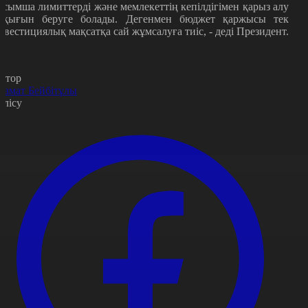
осымша лимиттерді және мемлекеттің кепілдігімен қарыз алу
ұқығын беруге болады. Дегенмен бюджет қаржысы тек
нвестициялық мақсатқа сай жұмсалуға тиіс, - деді Президент.
втор
замат Бейбітұлы
өлісу