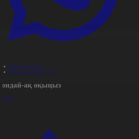
#Басты ақпарат
#Цифрлық Қазақстан
Сондай-ақ оқыңыз
арлығы