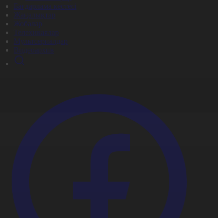
Бағдарлама кестесі
Жаңалықтар
Жобалар
Телехикаялар
Мультсериалдар
Видеоархив