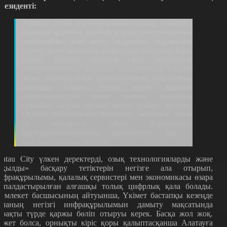
резиденті:
Алатау сити тұжырымдамасының мақсаты
бизнеске қолайлы жағдай жасау, инвестициялық
жобаларды іске қосу, жұртты жұмыспен
қамту және заманауи инфрақұрылым салу. Қала
төрт ауданға бөлінеді. Бой көтеретін
ғимараттардың барлығы халықаралық іскерлік
және инновациялық орталықтарға қойылатын
талапқа сәйкес болуы керек. Қаланы
абаттандыруға және жайлы қоғамдық
орындар салуға ерекше назар аудару қажет.
Осыған байланысты Үкіметке, әкімдерге тағы
да айтарым:
«
Таза Қазақстан
»
тұжырымдамасының орындалуы, бұл –
конституциялық міндет.
latau City үлкен деректерді, озық технологияларды және
ақылды
»
басқару тетіктерін негізге ала отырып,
нфрақұрылымы, қалалық сервистері мен экономикасы өзара
қпалдастырылған алғашқы толық цифрлық қала болады.
емлекет басшысының айтуынша, Үкімет бастапқы кезеңде
аланың негізгі инфрақұрылымын дамыту мақсатында
ұрақты түрде қаржы бөліп отыруы керек. Басқа жол жоқ.
ажет болса, орнықты кіріс қоры қалыптасқанша Алатауға