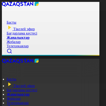
Басты
Тікелей эфир
Бағдарлама кестесі
Жаңалықтар
Жобалар
Телехикаялар
Басты
Тікелей эфир
Бағдарлама кестесі
Жаңалықтар
Жобалар
Телехикаялар