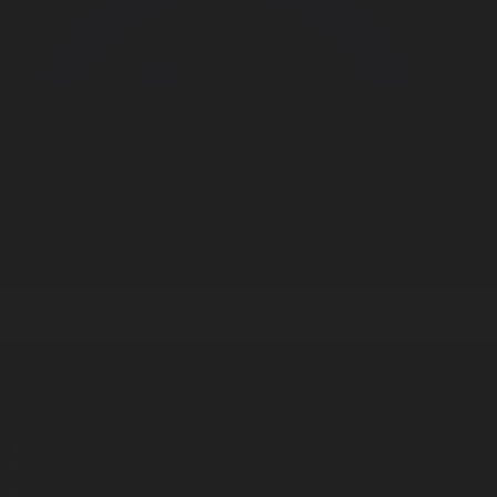
Корпорация туралы
Байланыс
Дистрибуция