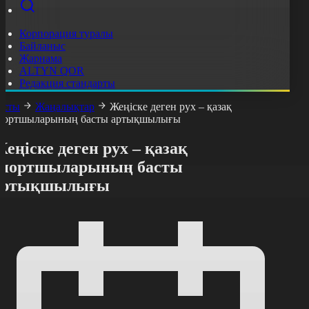
Корпорация туралы
Байланыс
Жарнама
ALTYN QOR
Редакция стандарты
асты
Жаңалықтар
Жеңіске деген рух – қазақ
портшыларының басты артықшылығы
еңіске деген рух – қазақ
спортшыларының басты
артықшылығы