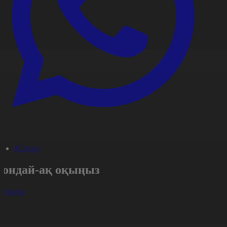
#Спорт
Сондай-ақ оқыңыз
арлығы