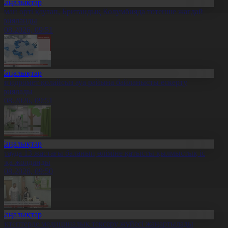
Жаңалықтар
рман өрті қаулап, Британдық Колумбияда төтенше жағдай
арияланды
0.08.2026, 09:51
Жаңалықтар
азгидромет қолайсыз ауа райына байланысты ескерту
ариялады
0.08.2026, 09:51
Жаңалықтар
қтауда 13 жастағы баланың өліміне қатысты қылмыстық іс
отқа жолданды
0.08.2026, 09:50
Жаңалықтар
ектептерде медициналық тексеру жүйесі жаңартылады