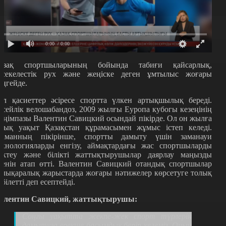
0:00
/ 0:00
азақ спортшыларының бойында табиғи қайсарлық,
әсекелестік рух және жеңіске деген ұмтылыс жоғары
еңгейде.
ұл қасиеттер әсіресе спортта үлкен артықшылық береді.
есейлік велошабандоз, 2009 жылғы Еуропа кубогы кезеңінің
еңімпазы Валентин Савицкий осындай пікірде. Ол он жылға
уық уақыт Қазақстан құрамасымен жұмыс істеп келеді.
аманның пікірінше, спортты дамыту үшін заманауи
ехнологияларды енгізу, аймақтардағы жас спортшыларды
ріктеу және білікті жаттықтырушылар даярлау маңызды
кенін атап өтті. Валентин Савицкий отандық спортшылар
алықаралық жарыстарда жоғары нәтижелер көрсетуге толық
абілетті деп есептейді.
алентин Савицкий, жаттықтырушы:
Соңғы уақытта жекпе-жек спорт түрлерін
дамытуға ерекше басымдық беріп келеміз. Оның