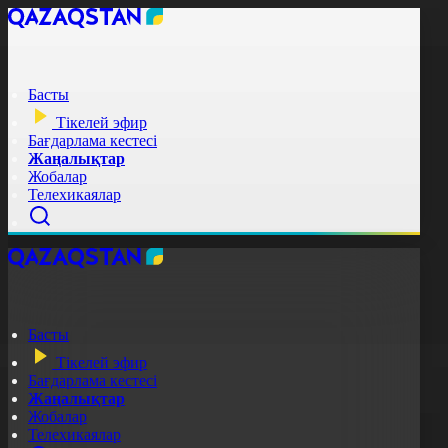
Басты
Тікелей эфир
Бағдарлама кестесі
Жаңалықтар
Жобалар
Телехикаялар
Басты
Тікелей эфир
Бағдарлама кестесі
Жаңалықтар
Жобалар
Телехикаялар